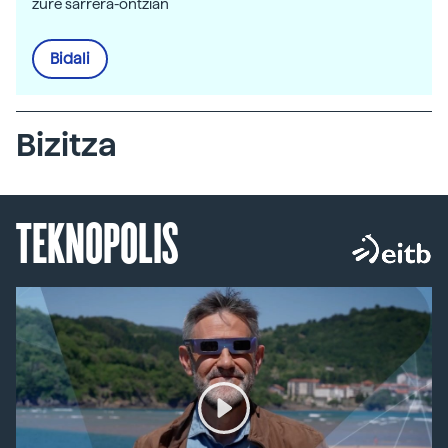
zure sarrera-ontzian
Bidali
Bizitza
TEKNOPOLIS