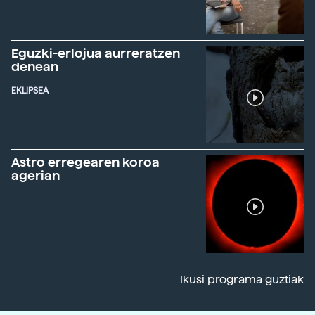
Eguzki-erlojua aurreratzen
denean
EKLIPSEA
Astro erregearen koroa
agerian
Ikusi programa guztiak