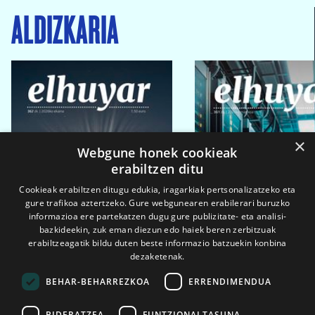
ALDIZKARIA
×
Webgune honek cookieak
erabiltzen ditu
Cookieak erabiltzen ditugu edukia, iragarkiak pertsonalizatzeko eta
gure trafikoa aztertzeko. Gure webgunearen erabilerari buruzko
informazioa ere partekatzen dugu gure publizitate- eta analisi-
bazkideekin, zuk eman diezun edo haiek beren zerbitzuak
erabiltzeagatik bildu duten beste informazio batzuekin konbina
dezaketenak.
BEHAR-BEHARREZKOA
ERRENDIMENDUA
BIDERATZEA
FUNTZIONALTASUNA