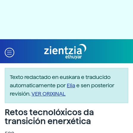
Texto redactado en euskara e traducido
automaticamente por
Elia
e sen posterior
revisión.
VER ORIXINAL
Retos tecnolóxicos da
transición enerxética