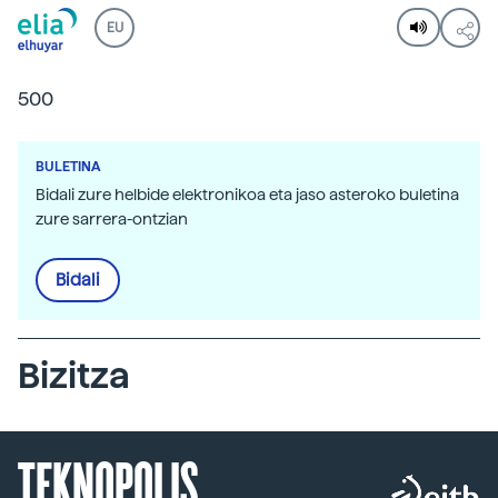
EU
500
BULETINA
Bidali zure helbide elektronikoa eta jaso asteroko buletina
zure sarrera-ontzian
Bidali
Bizitza
TEKNOPOLIS