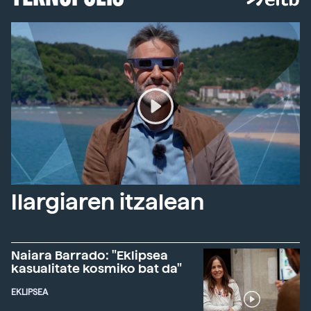
Ilargiaren itzalean
Naiara Barrado: "Eklipsea
kasualitate kosmiko bat da"
EKLIPSEA