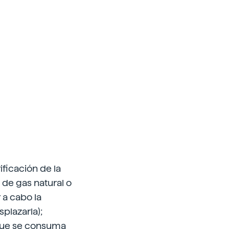
rificación de la
 de gas natural o
 a cabo la
plazarla);
 que se consuma