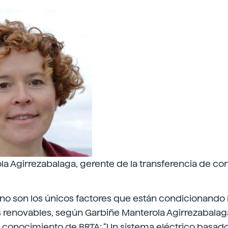
la Agirrezabalaga, gerente de la transferencia de c
 no son los únicos factores que están condicionando 
 renovables, según Garbiñe Manterola Agirrezabalaga
e conocimiento de BRTA: “Un sistema eléctrico basad