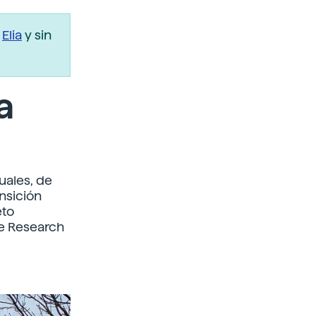
r
Elia
y sin
a
uales, de
ansición
eto
ue Research