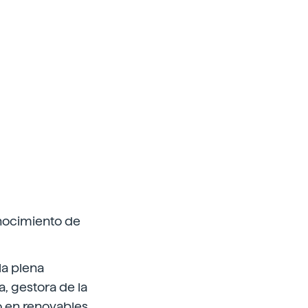
onocimiento de
la plena
, gestora de la
o en renovables