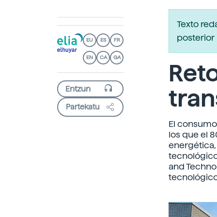
Texto red
posterior 
EU
ES
FR
EN
CA
GA
Reto
tran
Partekatu
El consumo 
los que el 8
energética,
tecnológico
and Technolo
tecnológico