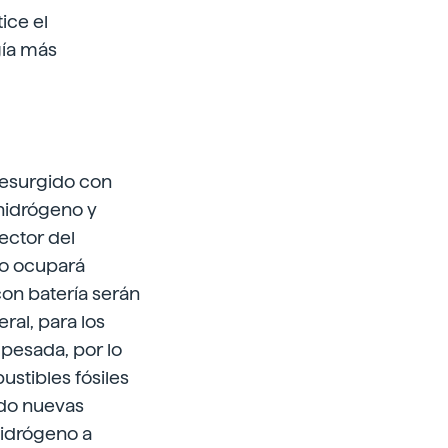
ice el
gía más
resurgido con
hidrógeno y
ector del
no ocupará
con batería serán
ral, para los
pesada, por lo
stibles fósiles
ndo nuevas
hidrógeno a