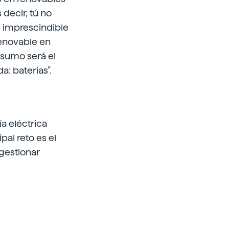
 decir, tú no
s imprescindible
renovable en
nsumo será el
: baterías”.
a eléctrica
pal reto es el
 gestionar