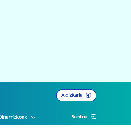
Aldizkaria
Oinarrizkoak
Buletina