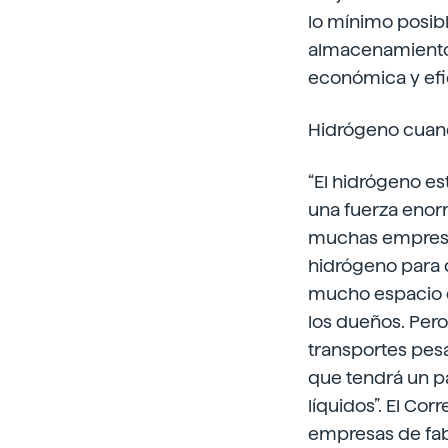
lo mínimo posibl
almacenamiento 
económica y efi
Hidrógeno cuando
“El hidrógeno e
una fuerza enor
muchas empresas 
hidrógeno para 
mucho espacio en
los dueños. Pero
transportes pes
que tendrá un pa
líquidos”. El Co
empresas de fab