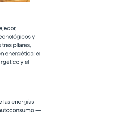
ejedor,
tecnológicos y
tres pilares,
n energética: el
rgético y el
e las energías
el autoconsumo —