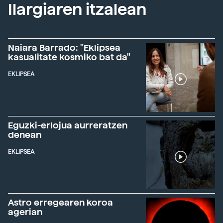
Ilargiaren itzalean
Naiara Barrado: "Eklipsea
kasualitate kosmiko bat da"
EKLIPSEA
Eguzki-erlojua aurreratzen
denean
EKLIPSEA
Astro erregearen koroa
agerian