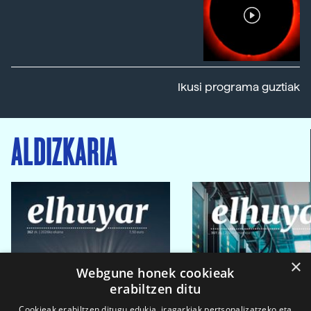
Ikusi programa guztiak
ALDIZKARIA
×
Webgune honek cookieak
erabiltzen ditu
Cookieak erabiltzen ditugu edukia, iragarkiak pertsonalizatzeko eta