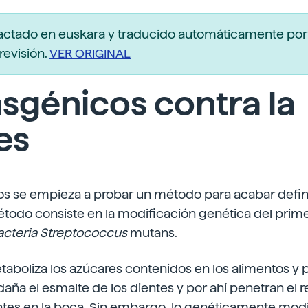
actado en euskara y traducido automáticamente po
revisión.
VER ORIGINAL
sgénicos contra la
es
os se empieza a probar un método para acabar defi
método consiste en la modificación genética del pri
 bacteria Streptococcus
mutans.
taboliza los azúcares contenidos en los alimentos y
 daña el esmalte de los dientes y por ahí penetran el 
ntes en la boca. Sin embargo, lo genéticamente mod