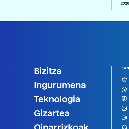
2026
Bizitza
KAN
Ingurumena
Teknologia
Gizartea
Oinarrizkoak