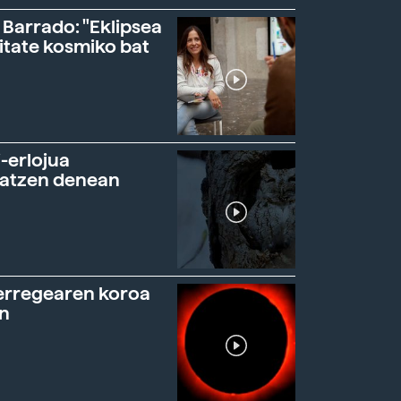
 Barrado: "Eklipsea
itate kosmiko bat
-erlojua
ratzen denean
erregearen koroa
n