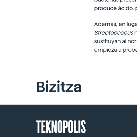
produce ácido, p
Además, en luga
Streptococcus
m
sustituyan al no
empieza a prob
Bizitza
TEKNOPOLIS