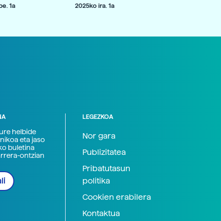
e. 1a
2025ko ira. 1a
NA
LEGEZKOA
zure helbide
Nor gara
nikoa eta jaso
ko buletina
Publizitatea
arrera-ontzian
Pribatutasun
politika
li
Cookien erabilera
Kontaktua