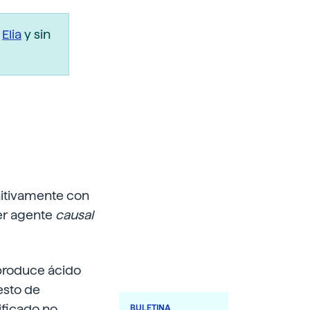
r
Elia
y sin
nitivamente con
mer agente
causal
 produce ácido
resto de
ificado no
BULETINA