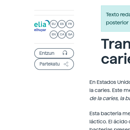
Texto red
posterior 
EU
ES
FR
EN
CA
GA
Tran
cari
Partekatu
En Estados Unid
la caries. Este 
de la caries, la
Esta bacteria me
láctico. El ácido
bacterias prese