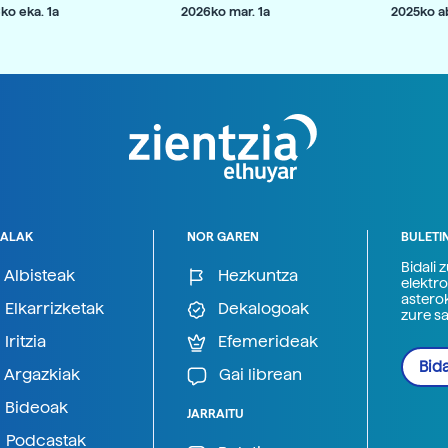
ko eka. 1a
2026ko mar. 1a
2025ko ab
ALAK
NOR GAREN
BULETI
Bidali 
Albisteak
Hezkuntza
elektro
astero
Elkarrizketak
Dekalogoak
zure s
Iritzia
Efemerideak
Bida
Argazkiak
Gai librean
Bideoak
JARRAITU
Podcastak