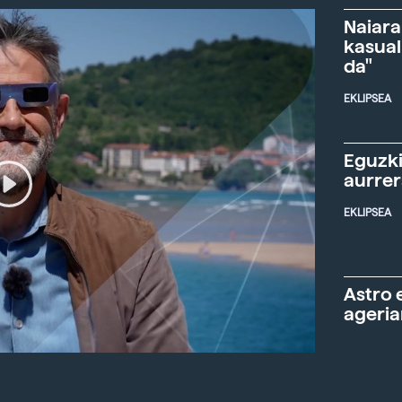
Naiara
kasual
da"
EKLIPSEA
Eguzki
aurre
EKLIPSEA
Astro 
ageria