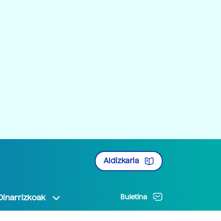
Aldizkaria
Oinarrizkoak
Buletina