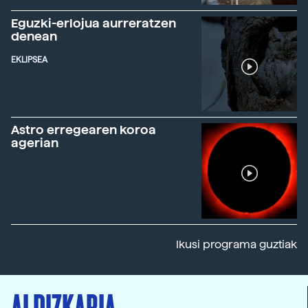
Eguzki-erlojua aurreratzen
denean
EKLIPSEA
Astro erregearen koroa
agerian
Ikusi programa guztiak
ALDIZKARIA