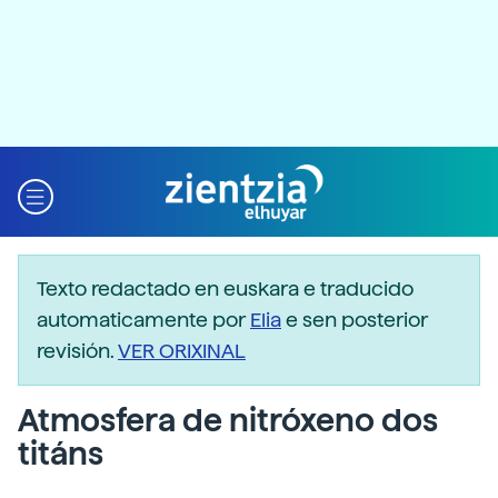
Texto redactado en euskara e traducido
automaticamente por
Elia
e sen posterior
revisión.
VER ORIXINAL
Atmosfera de nitróxeno dos
titáns