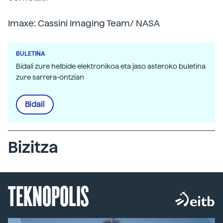
Imaxe: Cassini Imaging Team/ NASA
BULETINA
Bidali zure helbide elektronikoa eta jaso asteroko buletina
zure sarrera-ontzian
Bidali
Bizitza
TEKNOPOLIS