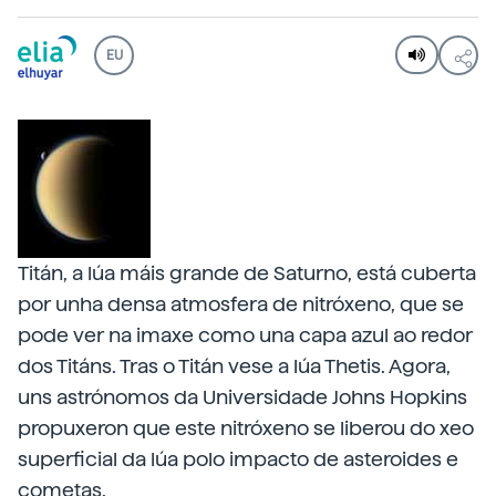
EU
Titán, a lúa máis grande de Saturno, está cuberta
por unha densa atmosfera de nitróxeno, que se
pode ver na imaxe como una capa azul ao redor
dos Titáns. Tras o Titán vese a lúa Thetis. Agora,
uns astrónomos da Universidade Johns Hopkins
propuxeron que este nitróxeno se liberou do xeo
superficial da lúa polo impacto de asteroides e
cometas.