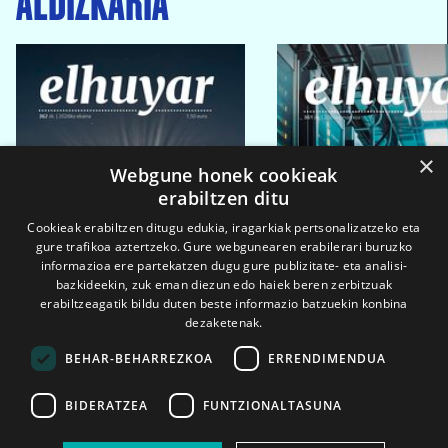
×
Webgune honek cookieak
erabiltzen ditu
Cookieak erabiltzen ditugu edukia, iragarkiak pertsonalizatzeko eta
gure trafikoa aztertzeko. Gure webgunearen erabilerari buruzko
informazioa ere partekatzen dugu gure publizitate- eta analisi-
bazkideekin, zuk eman diezun edo haiek beren zerbitzuak
erabiltzeagatik bildu duten beste informazio batzuekin konbina
dezaketenak.
BEHAR-BEHARREZKOA
ERRENDIMENDUA
BIDERATZEA
FUNTZIONALTASUNA
2026ko eka. 1a
2026ko mar. 1a