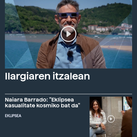
Ilargiaren itzalean
Naiara Barrado: "Eklipsea
kasualitate kosmiko bat da"
EKLIPSEA