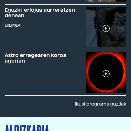
Eguzki-erlojua aurreratzen
denean
EKLIPSEA
Astro erregearen koroa
agerian
Ikusi programa guztiak
ALDIZKARIA