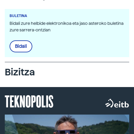
BULETINA
Bidali zure helbide elektronikoa eta jaso asteroko buletina
zure sarrera-ontzian
Bidali
Bizitza
TEKNOPOLIS