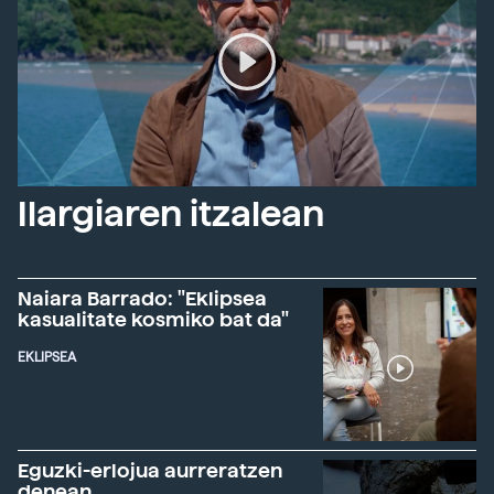
Ilargiaren itzalean
Naiara Barrado: "Eklipsea
kasualitate kosmiko bat da"
EKLIPSEA
Eguzki-erlojua aurreratzen
denean