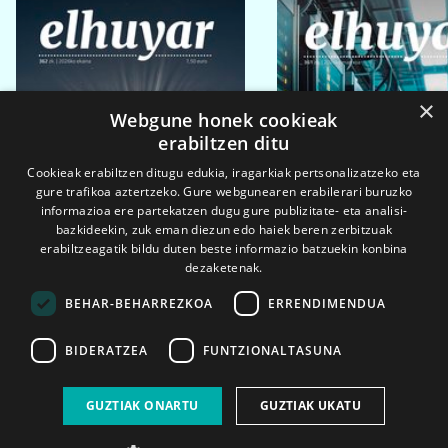
×
Webgune honek cookieak
erabiltzen ditu
Cookieak erabiltzen ditugu edukia, iragarkiak pertsonalizatzeko eta
gure trafikoa aztertzeko. Gure webgunearen erabilerari buruzko
informazioa ere partekatzen dugu gure publizitate- eta analisi-
bazkideekin, zuk eman diezun edo haiek beren zerbitzuak
erabiltzeagatik bildu duten beste informazio batzuekin konbina
dezaketenak.
BEHAR-BEHARREZKOA
ERRENDIMENDUA
BIDERATZEA
FUNTZIONALTASUNA
2026ko eka. 1a
2026ko mar. 1a
GUZTIAK ONARTU
GUZTIAK UKATU