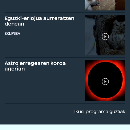
Eguzki-erlojua aurreratzen
denean
EKLIPSEA
Astro erregearen koroa
agerian
Ikusi programa guztiak