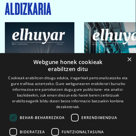
ALDIZKARIA
×
Webgune honek cookieak
erabiltzen ditu
Cookieak erabiltzen ditugu edukia, iragarkiak pertsonalizatzeko eta
gure trafikoa aztertzeko. Gure webgunearen erabilerari buruzko
informazioa ere partekatzen dugu gure publizitate- eta analisi-
bazkideekin, zuk eman diezun edo haiek beren zerbitzuak
erabiltzeagatik bildu duten beste informazio batzuekin konbina
dezaketenak.
BEHAR-BEHARREZKOA
ERRENDIMENDUA
BIDERATZEA
FUNTZIONALTASUNA
2026ko eka. 1a
2026ko mar. 1a