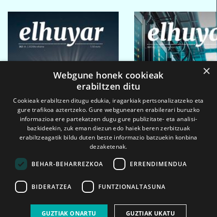
×
Webgune honek cookieak
erabiltzen ditu
Cookieak erabiltzen ditugu edukia, iragarkiak pertsonalizatzeko eta
gure trafikoa aztertzeko. Gure webgunearen erabilerari buruzko
informazioa ere partekatzen dugu gure publizitate- eta analisi-
bazkideekin, zuk eman diezun edo haiek beren zerbitzuak
erabiltzeagatik bildu duten beste informazio batzuekin konbina
dezaketenak.
BEHAR-BEHARREZKOA
ERRENDIMENDUA
BIDERATZEA
FUNTZIONALTASUNA
2026ko eka. 1a
2026ko mar. 1a
GUZTIAK ONARTU
GUZTIAK UKATU