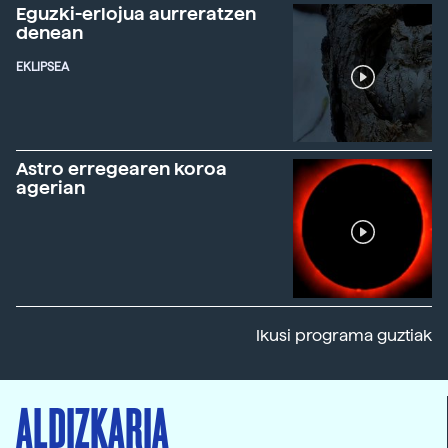
Eguzki-erlojua aurreratzen
denean
EKLIPSEA
Astro erregearen koroa
agerian
Ikusi programa guztiak
ALDIZKARIA