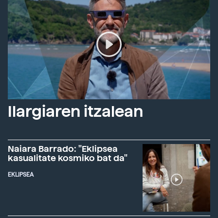
Ilargiaren itzalean
Naiara Barrado: "Eklipsea
kasualitate kosmiko bat da"
EKLIPSEA