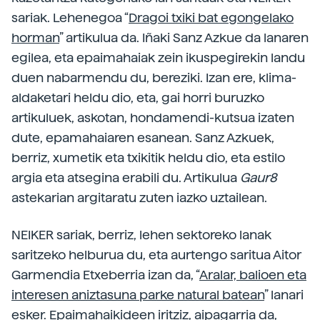
sariak. Lehenegoa “
Dragoi txiki bat egongelako
horman
” artikulua da. Iñaki Sanz Azkue da lanaren
egilea, eta epaimahaiak zein ikuspegirekin landu
duen nabarmendu du, bereziki. Izan ere, klima-
aldaketari heldu dio, eta, gai horri buruzko
artikuluek, askotan, hondamendi-kutsua izaten
dute, epamahaiaren esanean. Sanz Azkuek,
berriz, xumetik eta txikitik heldu dio, eta estilo
argia eta atsegina erabili du. Artikulua
Gaur8
astekarian argitaratu zuten iazko uztailean.
NEIKER sariak, berriz, lehen sektoreko lanak
saritzeko helburua du, eta aurtengo saritua Aitor
Garmendia Etxeberria izan da, “
Aralar, balioen eta
interesen aniztasuna parke natural batean
” lanari
esker. Epaimahaikideen iritziz, aipagarria da,