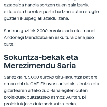
eztabaida handia sortzen duen gaia izanik,
eztabaida horretan parte hartzen duten eragile
guztien ikuspegiak azaldu izana.
Saridun guztiek 2.000 euroko saria eta Imanol
Andonegi Mendizabalen eskultura bana jaso
dute.
Sokuntza-bekak eta
Merezimendu Saria
Sariez gain, 5.000 euroko diru-laguntza bat ere
eman ohi du CAF-Elhuyar sariketak, zientzia eta
gizartearen arteko zubi-lana egiten duten
proiektuak bultzatzeko asmoz. Aurten, bi
proiektuk jaso dute sorkuntza-beka,