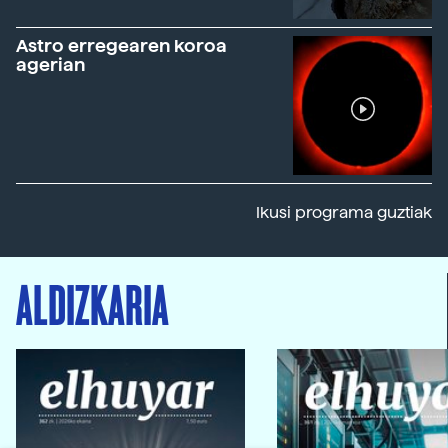
Astro erregearen koroa
agerian
Ikusi programa guztiak
ALDIZKARIA