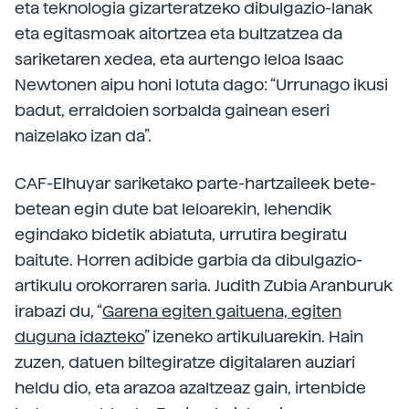
eta teknologia gizarteratzeko dibulgazio-lanak
eta egitasmoak aitortzea eta bultzatzea da
sariketaren xedea, eta aurtengo leloa Isaac
Newtonen aipu honi lotuta dago: “Urrunago ikusi
badut, erraldoien sorbalda gainean eseri
naizelako izan da”.
CAF-Elhuyar sariketako parte-hartzaileek bete-
betean egin dute bat leloarekin, lehendik
egindako bidetik abiatuta, urrutira begiratu
baitute. Horren adibide garbia da dibulgazio-
artikulu orokorraren saria. Judith Zubia Aranburuk
irabazi du, “
Garena egiten gaituena, egiten
duguna idazteko
” izeneko artikuluarekin. Hain
zuzen, datuen biltegiratze digitalaren auziari
heldu dio, eta arazoa azaltzeaz gain, irtenbide