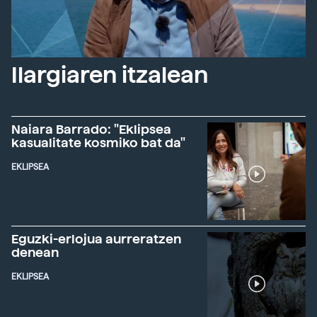
Ilargiaren itzalean
Naiara Barrado: "Eklipsea
kasualitate kosmiko bat da"
EKLIPSEA
Eguzki-erlojua aurreratzen
denean
EKLIPSEA