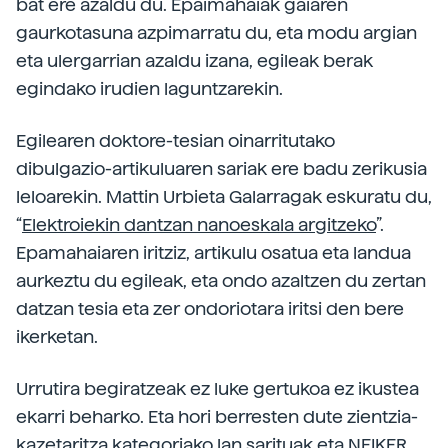
bat ere azaldu du. Epaimahaiak gaiaren
gaurkotasuna azpimarratu du, eta modu argian
eta ulergarrian azaldu izana, egileak berak
egindako irudien laguntzarekin.
Egilearen doktore-tesian oinarritutako
dibulgazio-artikuluaren sariak ere badu zerikusia
leloarekin. Mattin Urbieta Galarragak eskuratu du,
“
Elektroiekin dantzan nanoeskala argitzeko
”.
Epamahaiaren iritziz, artikulu osatua eta landua
aurkeztu du egileak, eta ondo azaltzen du zertan
datzan tesia eta zer ondoriotara iritsi den bere
ikerketan.
Urrutira begiratzeak ez luke gertukoa ez ikustea
ekarri beharko. Eta hori berresten dute zientzia-
kazetaritza kategoriako lan sarituak eta NEIKER