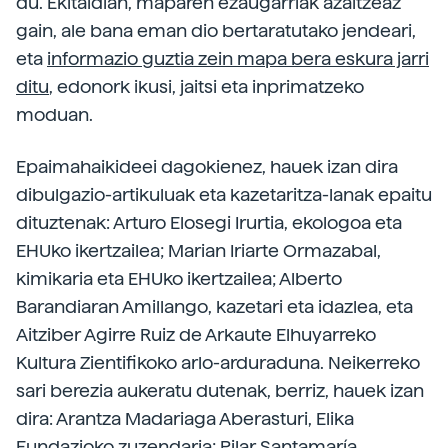
du. Ekitaldian, maparen ezaugarriak azaltzeaz
gain, ale bana eman dio bertaratutako jendeari,
eta
informazio guztia zein mapa bera eskura jarri
ditu
, edonork ikusi, jaitsi eta inprimatzeko
moduan.
Epaimahaikideei dagokienez, hauek izan dira
dibulgazio-artikuluak eta kazetaritza-lanak epaitu
dituztenak: Arturo Elosegi Irurtia, ekologoa eta
EHUko ikertzailea; Marian Iriarte Ormazabal,
kimikaria eta EHUko ikertzailea; Alberto
Barandiaran Amillango, kazetari eta idazlea, eta
Aitziber Agirre Ruiz de Arkaute Elhuyarreko
Kultura Zientifikoko arlo-arduraduna. Neikerreko
sari berezia aukeratu dutenak, berriz, hauek izan
dira: Arantza Madariaga Aberasturi, Elika
Fundazioko zuzendaria; Pilar Santamaría