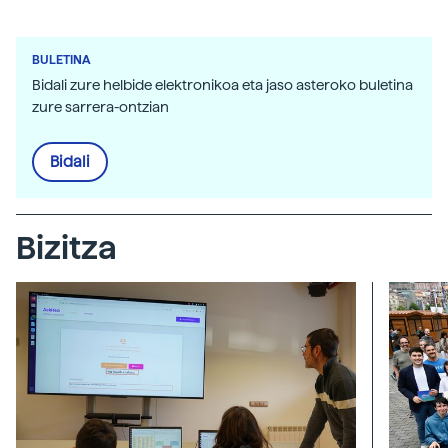
BULETINA
Bidali zure helbide elektronikoa eta jaso asteroko buletina
zure sarrera-ontzian
Bidali
Bizitza