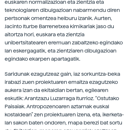
euskaren normalizazioan eta zientzia eta
teknologiaren dibulgazioan nabarmendu diren
pertsonak omentzea helburu izanik. Aurten,
Jacinto Iturbe Barrenetxea kimikariak jaso du
aitortza hori, euskara eta zientzia
unibertsitatearen eremuan zabaltzeko egindako
lan eskergagatik, eta zientziaren dibulgazioan
egindako ekarpen apartagatik.
Saridunak ezagutzeaz gain, iaz sorkuntza-beka
irabazi zuen proiektuaren emaitza ezagutzeko
aukera izan da ekitaldian bertan, egilearen
eskutik: Arantzazu Luzarraga Iturrioz. “Ostutako
Paisaiak. Antropozenoaren aztarnak euskal
kostaldean” zen proiektuaren izena, eta, ikerketa-
lan sakon baten ondoren, mapa berezi bat sortu