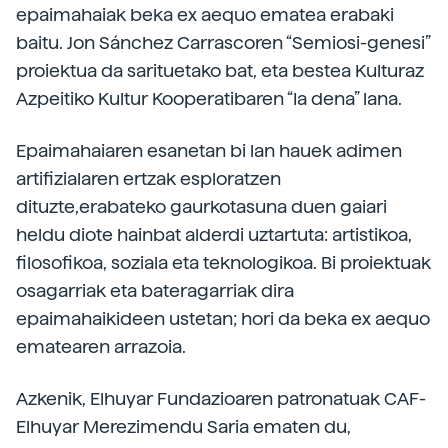
epaimahaiak beka ex aequo ematea erabaki
baitu. Jon Sánchez Carrascoren “Semiosi-genesi”
proiektua da sarituetako bat, eta bestea Kulturaz
Azpeitiko Kultur Kooperatibaren “Ia dena” lana.
Epaimahaiaren esanetan bi lan hauek adimen
artifizialaren ertzak esploratzen
dituzte,erabateko gaurkotasuna duen gaiari
heldu diote hainbat alderdi uztartuta: artistikoa,
filosofikoa, soziala eta teknologikoa. Bi proiektuak
osagarriak eta bateragarriak dira
epaimahaikideen ustetan; hori da beka ex aequo
ematearen arrazoia.
Azkenik, Elhuyar Fundazioaren patronatuak CAF-
Elhuyar Merezimendu Saria ematen du,