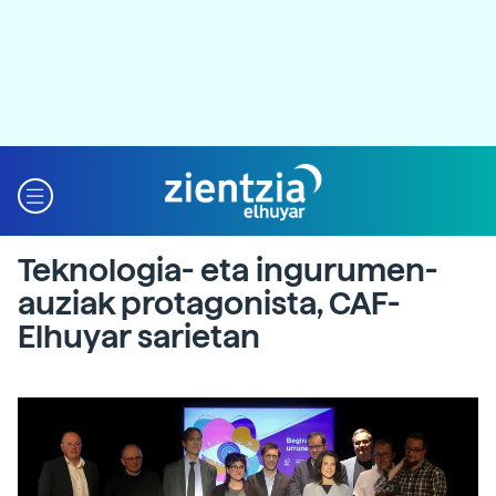
Teknologia- eta ingurumen-
auziak protagonista, CAF-
Elhuyar sarietan