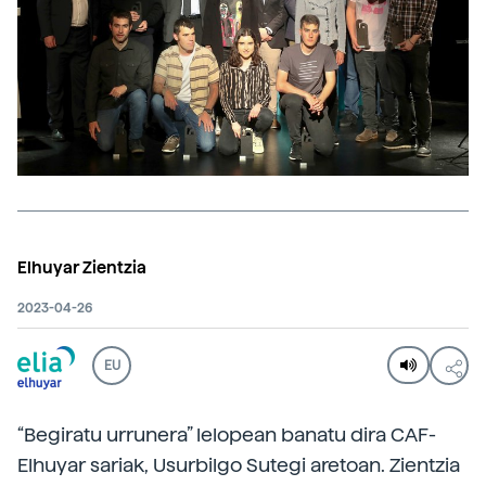
Elhuyar Zientzia
2023-04-26
EU
“Begiratu urrunera” lelopean banatu dira CAF-
Elhuyar sariak, Usurbilgo Sutegi aretoan. Zientzia