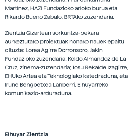
Martínez, HAZI Fundazioko arloko burua eta
Rikardo Bueno Zabalo, BRTAko zuzendaria.
Zientzia Gizartean sorkuntza-bekara
aurkeztutako proiektuak honako hauek epaitu
dituzte: Lorea Agirre Dorronsoro, Jakin
Fundazioko zuzendaria; Koldo Almandoz de La
Cruz, zinema-zuzendaria; Josu Rekalde Izagirre,
EHUko Artea eta Teknologiako katedraduna, eta
Irune Bengoetxea Lanberri, Elhuyarreko
komunikazio-arduraduna.
Elhuyar Zientzia