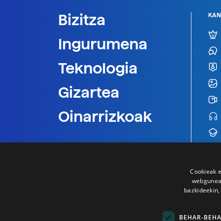
Bizitza
KAN
Ingurumena
Teknologia
Gizartea
Oinarrizkoak
Cookieak e
webgunear
bazkideekin,
BEHAR-BEH