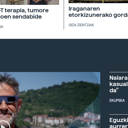
Iraganaren
T terapia, tumore
etorkizunerako gord
doen sendabide
GIZA ZIENTZIAK
NA
Naiara
kasual
da"
EKLIPSEA
Eguzki
aurre