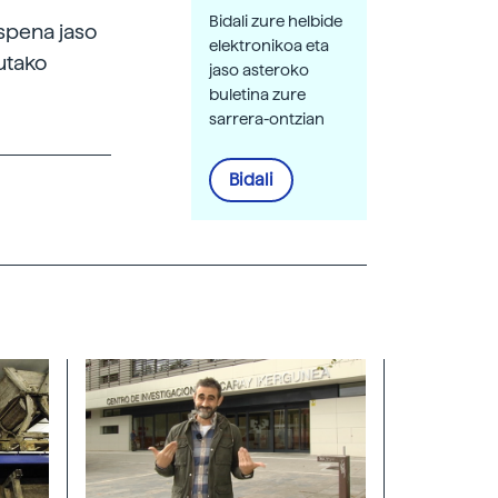
Bidali zure helbide
espena jaso
elektronikoa eta
tutako
jaso asteroko
buletina zure
sarrera-ontzian
Bidali