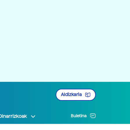
Aldizkaria
Oinarrizkoak
Buletina