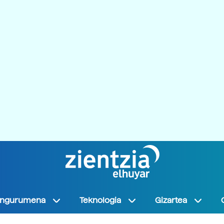
Ingurumena
Teknologia
Gizartea