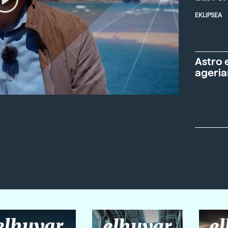
EKLIPSEA
Astro 
ageria