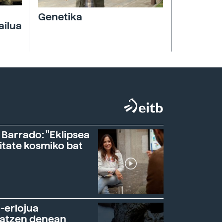
Genetika
ailua
 Barrado: "Eklipsea
itate kosmiko bat
-erlojua
ratzen denean