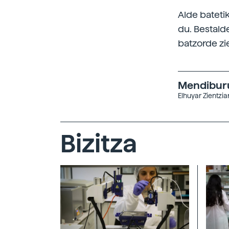
Alde bateti
du. Bestalde
batzorde zie
Mendiburu
Elhuyar Zientzi
Bizitza