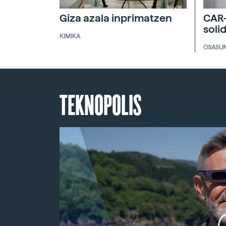
Giza azala inprimatzen
CAR-
soli
KIMIKA
OSASU
TEKNOPOLIS