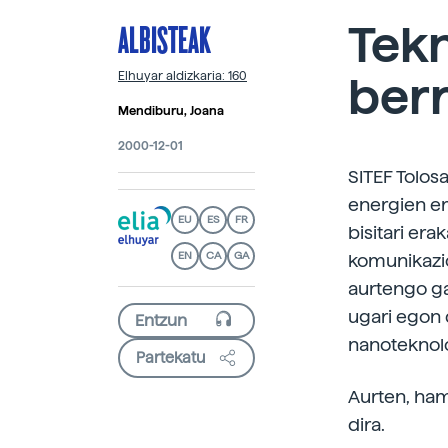
ALBISTEAK
Tekn
berr
Elhuyar aldizkaria: 160
Mendiburu, Joana
2000-12-01
SITEF Tolos
energien er
EU
ES
FR
bisitari era
EN
CA
GA
komunikazio
aurtengo ga
ugari egon 
nanoteknolo
Partekatu
Aurten, ham
dira.