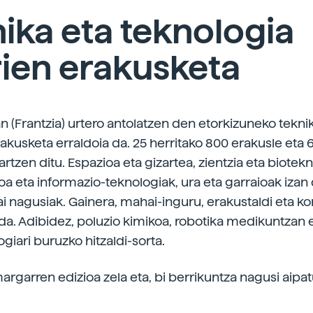
ika eta teknologia
ien erakusketa
an (Frantzia) urtero antolatzen den etorkizuneko tekni
akusketa erraldoia da. 25 herritako 800 erakusle eta 
kartzen ditu. Espazioa eta gizartea, zientzia eta biotek
a eta informazio-teknologiak, ura eta garraioak izan 
i nagusiak. Gainera, mahai-inguru, erakustaldi eta ko
da. Adibidez, poluzio kimikoa, robotika medikuntzan 
giari buruzko hitzaldi-sorta.
argarren edizioa zela eta, bi berrikuntza nagusi aipa