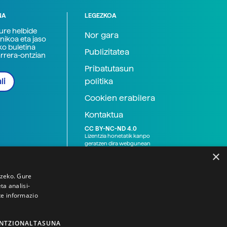
NA
LEGEZKOA
zure helbide
Nor gara
nikoa eta jaso
ko buletina
Publizitatea
arrera-ontzian
Pribatutasun
politika
li
Cookien erabilera
Kontaktua
CC BY-NC-ND 4.0
Lizentzia honetatik kanpo
geratzen dira webgunean
argitaratutako baliabide
×
grafikoak (argazki eta
ilustrazioak), baita Elhuyar ez
den bestelako erakunde eta
tzeko. Gure
norbanakoek idatzitakoak
a analisi-
ere. Kanpo-esteken bidez
te informazio
emandako edukiak esteka
horietan agertzen den
lizentziapean daude,
gehienetan copyright-a
NTZIONALTASUNA