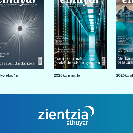
ko eka. 1a
2026ko mar. 1a
2025ko ab