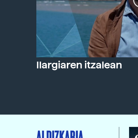
Ilargiaren itzalean
ALDIZKARIA