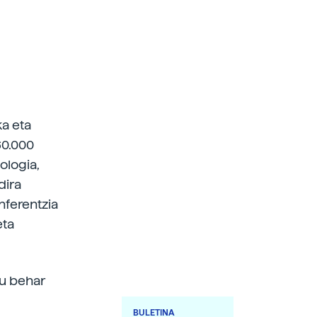
ka eta
60.000
nologia,
dira
nferentzia
eta
tu behar
BULETINA