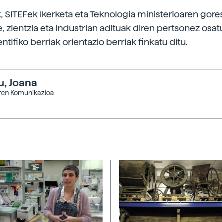
k, SITEFek Ikerketa eta Teknologia ministerioaren gor
, zientzia eta industrian adituak diren pertsonez osa
ntifiko berriak orientazio berriak finkatu ditu.
, Joana
aren Komunikazioa