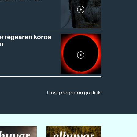
erregearen koroa
n
Ikusi programa guztiak