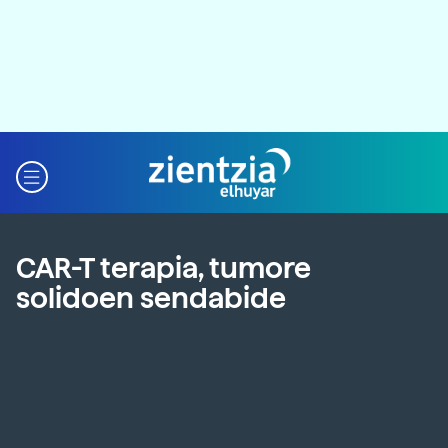
CAR-T terapia, tumore
solidoen sendabide