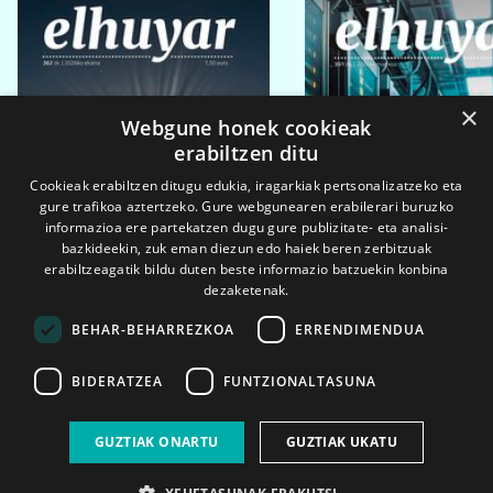
×
Webgune honek cookieak
erabiltzen ditu
Cookieak erabiltzen ditugu edukia, iragarkiak pertsonalizatzeko eta
gure trafikoa aztertzeko. Gure webgunearen erabilerari buruzko
informazioa ere partekatzen dugu gure publizitate- eta analisi-
bazkideekin, zuk eman diezun edo haiek beren zerbitzuak
erabiltzeagatik bildu duten beste informazio batzuekin konbina
dezaketenak.
BEHAR-BEHARREZKOA
ERRENDIMENDUA
BIDERATZEA
FUNTZIONALTASUNA
2026ko eka. 1a
2026ko mar. 1a
GUZTIAK ONARTU
GUZTIAK UKATU