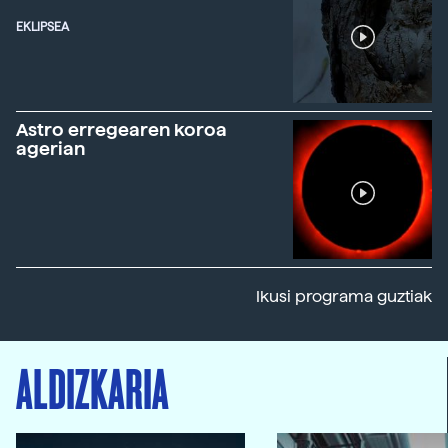
EKLIPSEA
Astro erregearen koroa
agerian
Ikusi programa guztiak
ALDIZKARIA