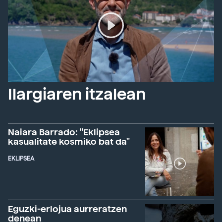
Ilargiaren itzalean
Naiara Barrado: "Eklipsea
kasualitate kosmiko bat da"
EKLIPSEA
Eguzki-erlojua aurreratzen
denean