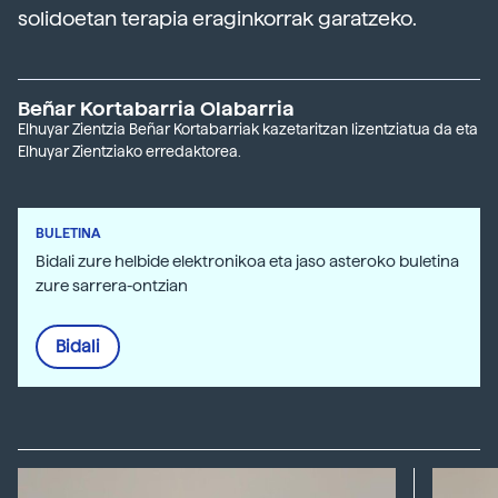
solidoetan terapia eraginkorrak garatzeko.
Beñar Kortabarria Olabarria
Elhuyar Zientzia Beñar Kortabarriak kazetaritzan lizentziatua da eta
Elhuyar Zientziako erredaktorea.
BULETINA
Bidali zure helbide elektronikoa eta jaso asteroko buletina
zure sarrera-ontzian
Bidali