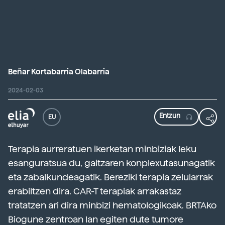
Beñar Kortabarria Olabarria
2024-02-03
EU
Terapia aurreratuen ikerketan minbiziak leku
esanguratsua du, gaitzaren konplexutasunagatik
eta zabalkundeagatik. Bereziki terapia zelularrak
erabiltzen dira. CAR-T terapiak arrakastaz
tratatzen ari dira minbizi hematologikoak. BRTAko
Biogune zentroan lan egiten dute tumore