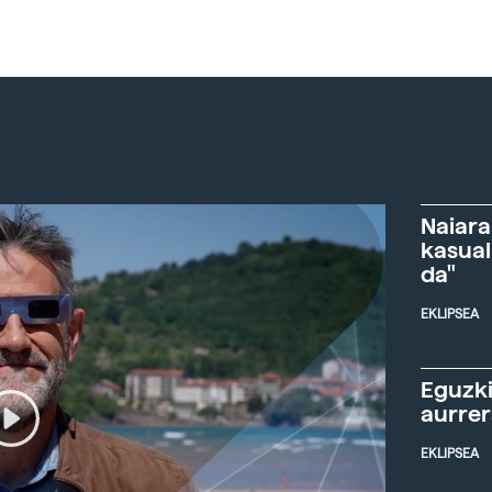
Naiara
kasual
da"
EKLIPSEA
Eguzki
aurre
EKLIPSEA