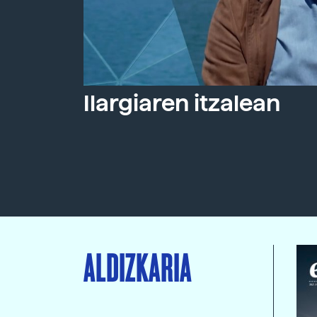
Ilargiaren itzalean
ALDIZKARIA