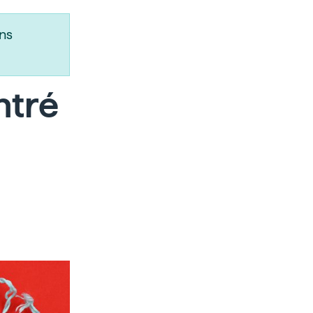
ns
ntré