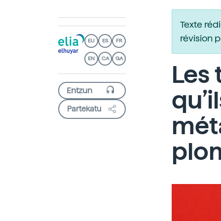
Texte réd
révision 
EU
ES
FR
EN
CA
GA
Les
qu’i
Partekatu
méta
plom