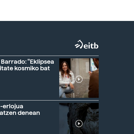
 Barrado: "Eklipsea
itate kosmiko bat
-erlojua
ratzen denean