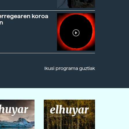
erregearen koroa
n
Ikusi programa guztiak