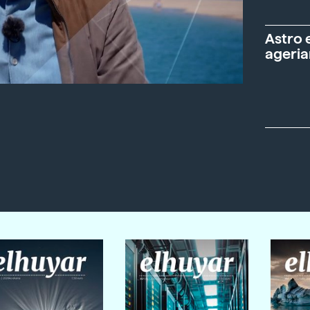
Astro 
ageria