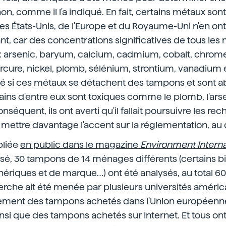
n, comme il l'a indiqué. En fait, certains métaux sont
des États-Unis, de l'Europe et du Royaume-Uni n'en ont 
t, car des concentrations significatives de tous le
: arsenic, baryum, calcium, cadmium, cobalt, chrome, 
re, nickel, plomb, sélénium, strontium, vanadium et z
ié si ces métaux se détachent des tampons et sont a
ains d'entre eux sont toxiques comme le plomb, l'arse
équent, ils ont averti qu'il fallait poursuivre les re
faut mettre davantage l'accent sur la réglementation, au
bliée
en public dans le magazine
Environment Interna
isé, 30 tampons de 14 ménages différents (certains b
nériques et de marque…) ont été analysés, au total 60
erche ait été menée par plusieurs universités américa
ment des tampons achetés dans l'Union européenne
si que des tampons achetés sur Internet. Et tous on