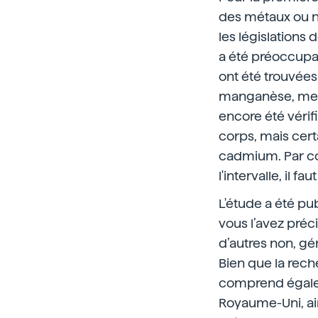
des métaux ou no
les législations 
a été préoccupan
ont été trouvées
manganèse, mercu
encore été vérif
corps, mais cert
cadmium. Par cons
l'intervalle, il 
L'étude a été pu
vous l’avez préc
d’autres non, gé
Bien que la rech
comprend égale
Royaume-Uni, ain