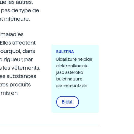
e les autres,
a pas de type de
 inférieure.
 maladies
Elles affectent
pourquoi, dans
BULETINA
 rigueur, par
Bidali zure helbide
elektronikoa eta
s les vêtements.
jaso asteroko
res substances
buletina zure
tres produits
sarrera-ontzian
 mis en
Bidali