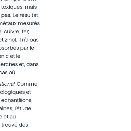
 toxiques, mais
pas. Le résultat
s métaux mesurés
cuivre, fer,
inc). Il n'a pas
bsorbés par le
nic et le
cherches et, dans
 cas où.
tional.
Comme
iologiques et
 échantillons.
ines, l'étude
 et au
t trouvé des