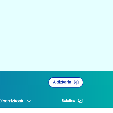
Aldizkaria
Oinarrizkoak
Buletina