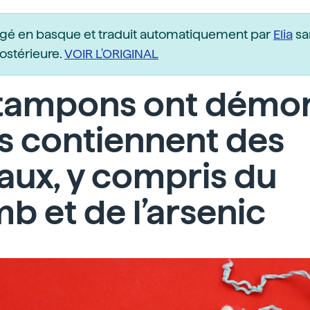
igé en basque et traduit automatiquement par
Elia
sa
postérieure.
VOIR L'ORIGINAL
 tampons ont démo
ls contiennent des
ux, y compris du
b et de l’arsenic