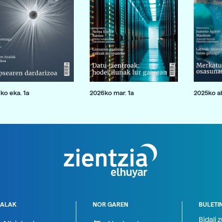
ko eka. 1a
2026ko mar. 1a
2025ko ab
ALAK
NOR GAREN
BULETI
Bidali 