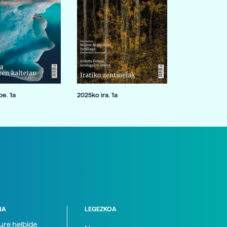
e. 1a
2025ko ira. 1a
NA
LEGEZKOA
zure helbide