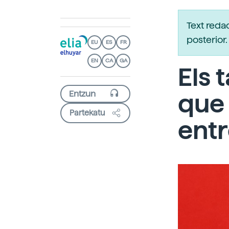
Text reda
posterio
EU
ES
FR
EN
CA
GA
Els
que 
Partekatu
entr