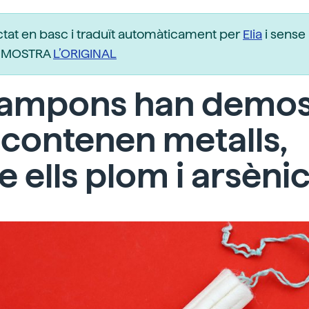
ctat en basc i traduït automàticament per
Elia
i sense 
r. MOSTRA
L’ORIGINAL
 tampons han demos
contenen metalls,
e ells plom i arsèni