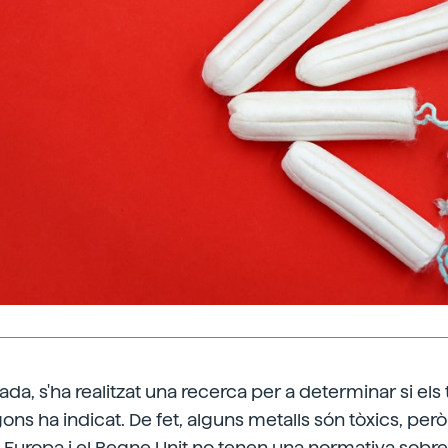
da, s'ha realitzat una recerca per a determinar si e
ons ha indicat. De fet, alguns metalls són tòxics, però
s, Europa i el Regne Unit no tenen una normativa sobre