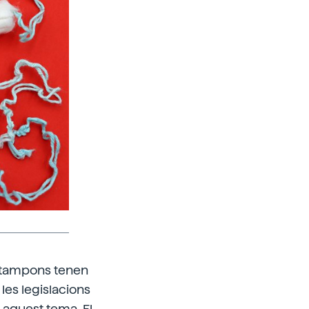
ls tampons tenen
 les legislacions
 aquest tema. El