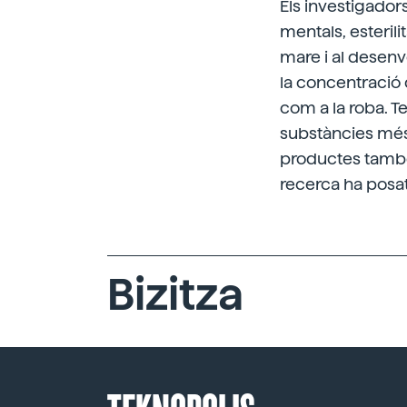
Els investigador
mentals, esterili
mare i al desenv
la concentració 
com a la roba. T
substàncies més 
productes també
recerca ha posa
Bizitza