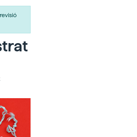
revisió
trat
c