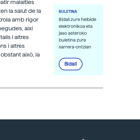
tir malalties
en la salut de la
BULETINA
trola amb rigor
Bidali zure helbide
elektronikoa eta
begudes, així
jaso asteroko
ls i altres
buletina zure
s i altres
sarrera-ontzian
stant això, la
Bidali