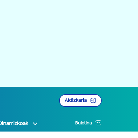
Aldizkaria
Oinarrizkoak
Buletina