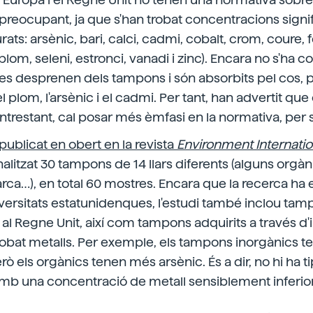
t preocupant, ja que s'han trobat concentracions signif
rats: arsènic, bari, calci, cadmi, cobalt, crom, coure,
plom, seleni, estronci, vanadi i zinc). Encara no s'ha 
es desprenen dels tampons i són absorbits pel cos, p
 plom, l'arsènic i el cadmi. Per tant, han advertit que
entrestant, cal posar més èmfasi en la normativa, per s
publicat en obert en la revista
Environment Internatio
nalitzat 30 tampons de 14 llars diferents (alguns orgànic
rca…), en total 60 mostres. Encara que la recerca ha e
versitats estatunidenques, l'estudi també inclou ta
 al Regne Unit, així com tampons adquirits a través d'i
trobat metalls. Per exemple, els tampons inorgànics
erò els orgànics tenen més arsènic. És a dir, no hi ha
mb una concentració de metall sensiblement inferior