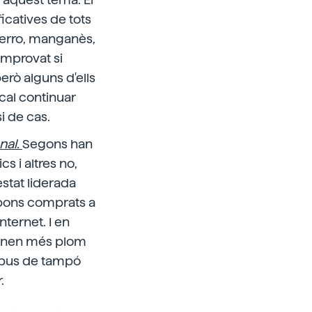
icatives de tots
 ferro, manganès,
comprovat si
erò alguns d'ells
 cal continuar
i de cas.
nal.
Segons han
s i altres no,
stat liderada
mpons comprats a
nternet. I en
 tenen més plom
 tipus de tampó
.