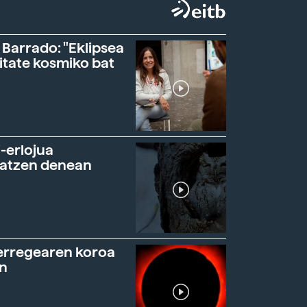
 Barrado: "Eklipsea
itate kosmiko bat
-erlojua
ratzen denean
erregearen koroa
n