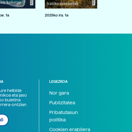
e. 1a
2025ko ira. 1a
NA
LEGEZKOA
zure helbide
Nor gara
nikoa eta jaso
ko buletina
Publizitatea
arrera-ontzian
Pribatutasun
politika
li
Cookien erabilera