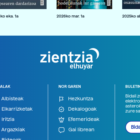
ko eka. 1a
2026ko mar. 1a
2025ko ab
ALAK
NOR GAREN
BULETI
Bidali 
Albisteak
Hezkuntza
elektro
astero
Elkarrizketak
Dekalogoak
zure s
Iritzia
Efemerideak
Bida
Argazkiak
Gai librean
Bideoak