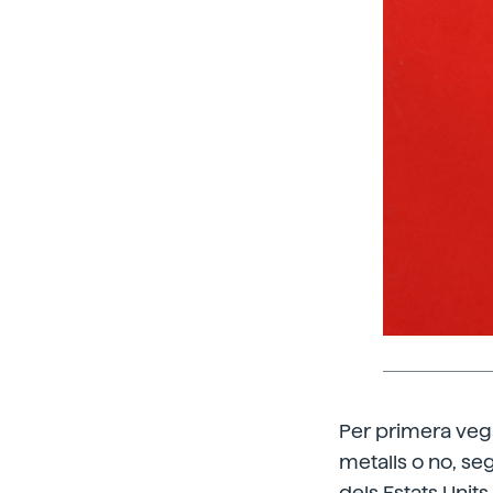
Per primera vega
metalls o no, seg
dels Estats Unit