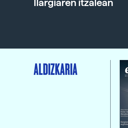
Ilargiaren itzalean
ALDIZKARIA