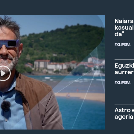
Naiara
kasual
da"
EKLIPSEA
Eguzki
aurre
EKLIPSEA
Astro 
ageria