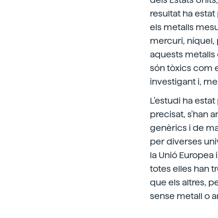
resultat ha esta
els metalls mesu
mercuri, níquel, 
aquests metalls 
són tòxics com el
investigant i, m
L'estudi ha estat
precisat, s'han a
genèrics i de ma
per diverses uni
la Unió Europea i
totes elles han 
que els altres, p
sense metall o a