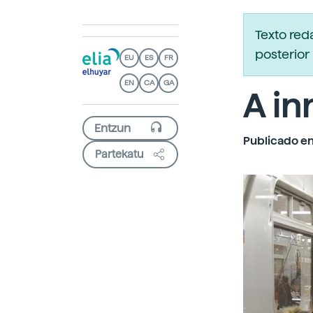
Texto re
posterior 
EU
ES
FR
EN
CA
GA
A in
Publicado en
Partekatu