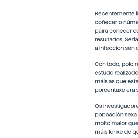
Recentemente in
coñecer o númer
paira coñecer os
resultados. Ser
a infección sen 
Con todo, polo 
estudo realizado
máis as que est
porcentaxe era s
Os investigador
poboación sexa 
moito maior que 
máis lonxe do q