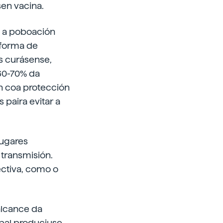
en vacina.
a a poboación
 forma de
s curásense,
 60-70% da
n coa protección
paira evitar a
lugares
 transmisión.
ctiva, como o
alcance da
upal produciuse