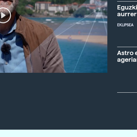
Eguzki
aurre
EKLIPSEA
Astro 
ageria