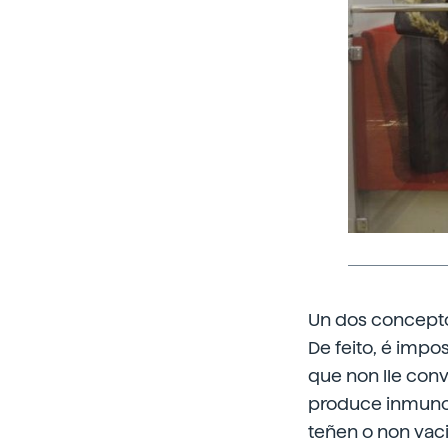
Un dos concepto
De feito, é impo
que non lle con
produce inmunod
teñen o non vac