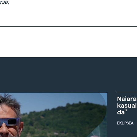
cas.
Naiara
kasual
da"
EKLIPSEA