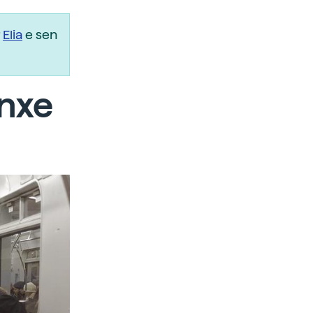
r
Elia
e sen
onxe