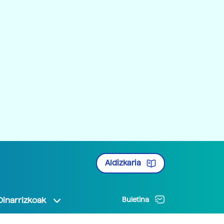
Aldizkaria
Oinarrizkoak
Buletina