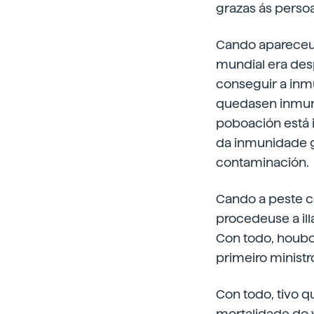
grazas ás perso
Cando apareceu 
mundial era des
conseguir a inm
quedasen inmune
poboación está 
da inmunidade gr
contaminación.
Cando a peste c
procedeuse a ill
Con todo, houbo
primeiro ministr
Con todo, tivo 
mortalidade do v