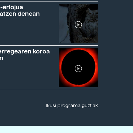
-erlojua
ratzen denean
erregearen koroa
n
Ikusi programa guztiak