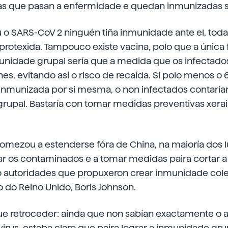
as que pasan a enfermidade e quedan inmunizadas s
o SARS-CoV 2 ninguén tiña inmunidade ante el, tod
protexida. Tampouco existe vacina, polo que a única
unidade grupal sería que a medida que os infectado
s, evitando así o risco de recaída. Si polo menos o
inmunizada por si mesma, o non infectados contaría
upal. Bastaría con tomar medidas preventivas xerais 
omezou a estenderse fóra de China, na maioría dos 
ar os contaminados e a tomar medidas paira cortar a
 autoridades que propuxeron crear inmunidade cole
o do Reino Unido, Boris Johnson.
que retroceder: aínda que non sabían exactamente o 
irus, estaba claro que paira lograr a inmunidade gr