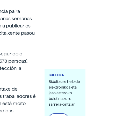
cia paira
sarias semanas
 a publicar os
oita xente pasou
 Segundo o
(578 persoas),
fección, a
BULETINA
Bidali zure helbide
elektronikoa eta
ntaxe de
jaso asteroko
 traballadores é
buletina zure
l está moito
sarrera-ontzian
edidas