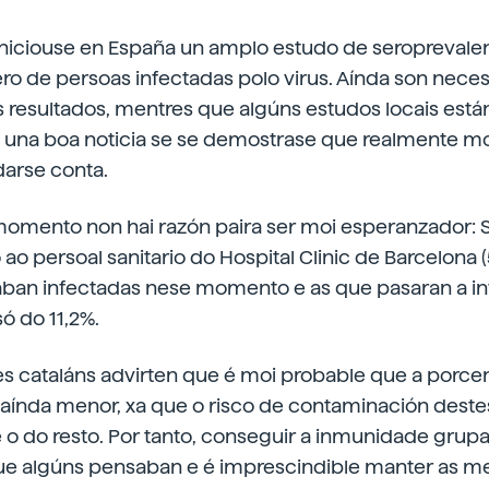
iciouse en España un amplo estudo de seroprevalen
o de persoas infectadas polo virus. Aínda son nece
 resultados, mentres que algúns estudos locais están
ía una boa noticia se se demostrase que realmente m
darse conta.
momento non hai razón paira ser moi esperanzador:
 ao persoal sanitario do Hospital Clinic de Barcelona 
aban infectadas nese momento e as que pasaran a in
ó do 11,2%.
es cataláns advirten que é moi probable que a porce
aínda menor, xa que o risco de contaminación destes
o do resto. Por tanto, conseguir a inmunidade grupa
ue algúns pensaban e é imprescindible manter as m