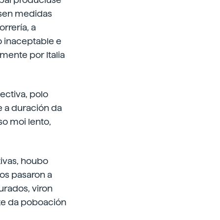
asen medidas
rrería, a
o inaceptable e
mente por Italia
ectiva, polo
e a duración da
o moi lento,
ivas, houbo
os pasaron a
urados, viron
rte da poboación