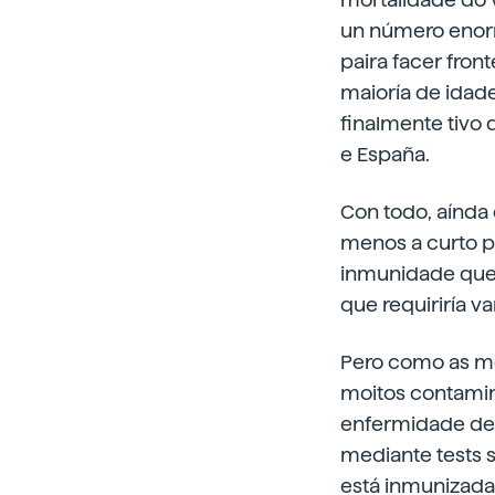
un número enorm
paira facer fron
maioría de idad
finalmente tivo 
e España.
Con todo, aínda 
menos a curto pr
inmunidade que 
que requiriría va
Pero como as me
moitos contamin
enfermidade des
mediante tests s
está inmunizada