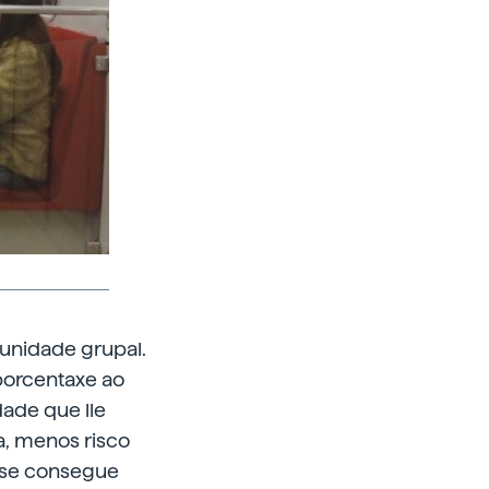
unidade grupal.
 porcentaxe ao
ade que lle
a, menos risco
n se consegue