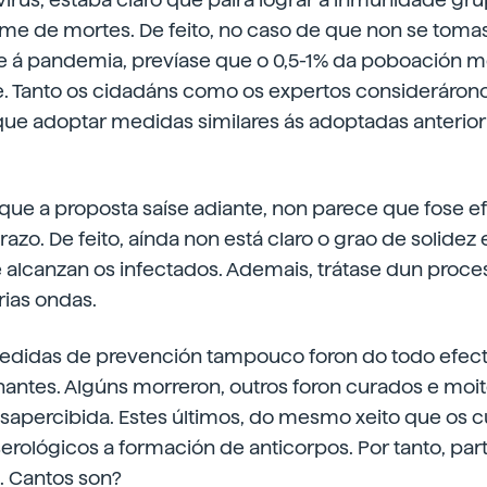
e de mortes. De feito, no caso de que non se tom
te á pandemia, prevíase que o 0,5-1% da poboación mo
e. Tanto os cidadáns como os expertos consideráron
que adoptar medidas similares ás adoptadas anterior
que a proposta saíse adiante, non parece que fose ef
azo. De feito, aínda non está claro o grao de solidez 
alcanzan os infectados. Ademais, trátase dun proces
rias ondas.
didas de prevención tampouco foron do todo efect
antes. Algúns morreron, outros foron curados e moit
apercibida. Estes últimos, do mesmo xeito que os c
erológicos a formación de anticorpos. Por tanto, pa
. Cantos son?