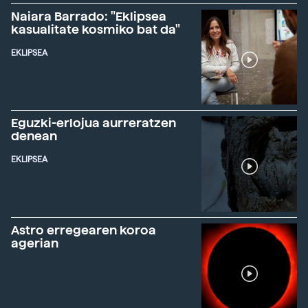
Naiara Barrado: "Eklipsea
kasualitate kosmiko bat da"
EKLIPSEA
Eguzki-erlojua aurreratzen
denean
EKLIPSEA
Astro erregearen koroa
agerian