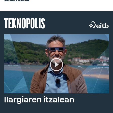
TEKNOPOLIS
Ilargiaren itzalean