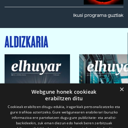
Ikusi programa guztiak
ALDIZKARIA
×
Webgune honek cookieak
erabiltzen ditu
Cookieak erabiltzen ditugu edukia, iragarkiak pertsonalizatzeko eta
gure trafikoa aztertzeko. Gure webgunearen erabilerari buruzko
informazioa ere partekatzen dugu gure publizitate- eta analisi-
bazkideekin, zuk eman diezun edo haiek beren zerbitzuak