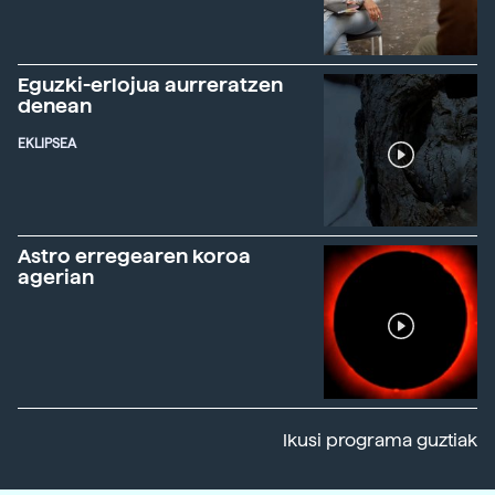
Eguzki-erlojua aurreratzen
denean
EKLIPSEA
Astro erregearen koroa
agerian
Ikusi programa guztiak