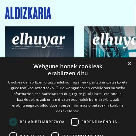
ALDIZKARIA
×
Webgune honek cookieak
erabiltzen ditu
Cookieak erabiltzen ditugu edukia, iragarkiak pertsonalizatzeko eta
gure trafikoa aztertzeko. Gure webgunearen erabilerari buruzko
informazioa ere partekatzen dugu gure publizitate- eta analisi-
bazkideekin, zuk eman diezun edo haiek beren zerbitzuak
erabiltzeagatik bildu duten beste informazio batzuekin konbina
dezaketenak.
BEHAR-BEHARREZKOA
ERRENDIMENDUA