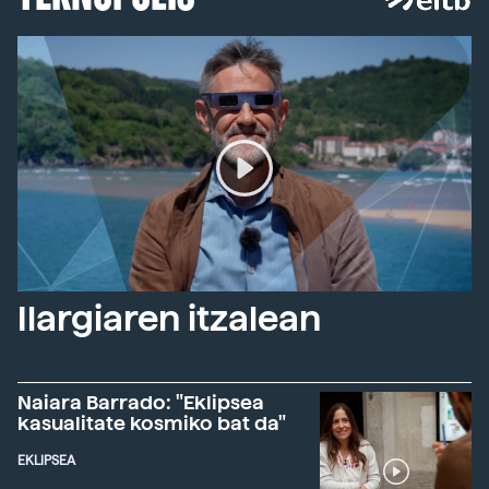
Ilargiaren itzalean
Naiara Barrado: "Eklipsea
kasualitate kosmiko bat da"
EKLIPSEA