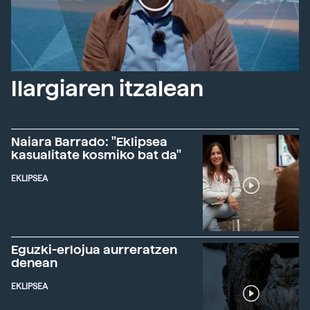
Ilargiaren itzalean
Naiara Barrado: "Eklipsea
kasualitate kosmiko bat da"
EKLIPSEA
Eguzki-erlojua aurreratzen
denean
EKLIPSEA