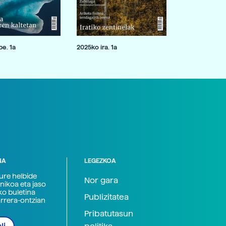
e. 1a
2025ko ira. 1a
NA
LEGEZKOA
zure helbide
Nor gara
nikoa eta jaso
ko buletina
Publizitatea
arrera-ontzian
Pribatutasun