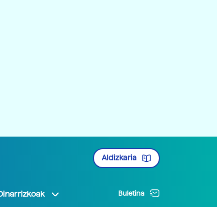
Aldizkaria
Oinarrizkoak
Buletina