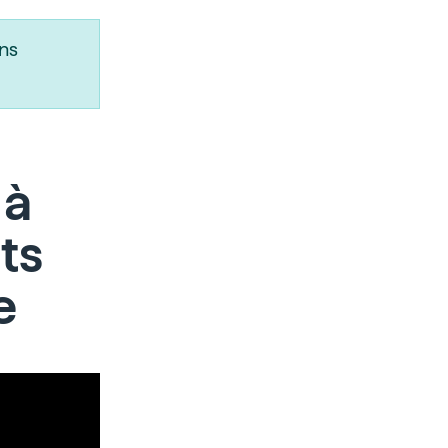
ns
 à
ts
e