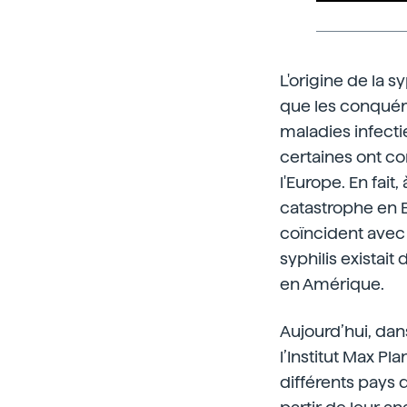
L'origine de la s
que les conqué
maladies infecti
certaines ont c
l'Europe. En fai
catastrophe en E
coïncident avec 
syphilis existait
en Amérique.
Aujourd’hui, da
l’Institut Max P
différents pays 