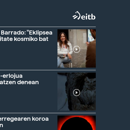
 Barrado: "Eklipsea
itate kosmiko bat
-erlojua
ratzen denean
erregearen koroa
n