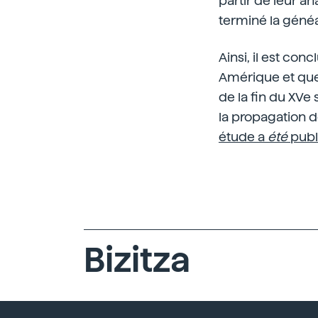
partir de leur an
terminé la généal
Ainsi, il est con
Amérique et que 
de la fin du XVe
la propagation d
étude a
été
publ
Bizitza