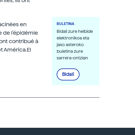
ntes, ils ont
nracinées en
BULETINA
Bidali zure helbide
e de l'épidémie
elektronikoa eta
ont contribué à
jaso asteroko
et América.El
buletina zure
sarrera-ontzian
Bidali