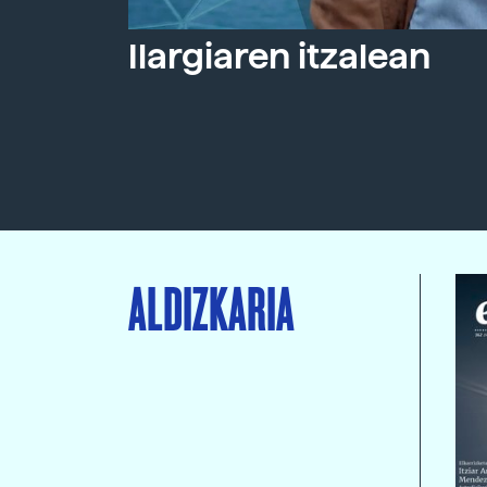
Ilargiaren itzalean
ALDIZKARIA