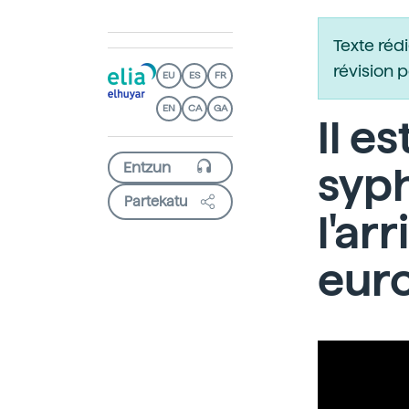
Texte réd
révision 
EU
ES
FR
EN
CA
GA
Il e
syph
Partekatu
l'ar
eur