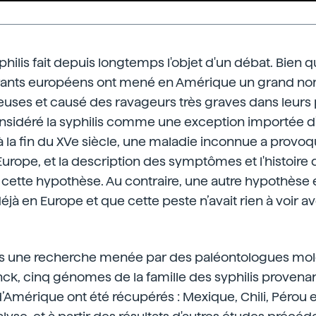
yphilis fait depuis longtemps l'objet d'un débat. Bien qu
rants européens ont mené en Amérique un grand n
euses et causé des ravageurs très graves dans leurs 
onsidéré la syphilis comme une exception importée 
t, à la fin du XVe siècle, une maladie inconnue a provo
urope, et la description des symptômes et l'histoire
cette hypothèse. Au contraire, une autre hypothèse e
 déjà en Europe et que cette peste n’avait rien à voir 
ns une recherche menée par des paléontologues mol
lanck, cinq génomes de la famille des syphilis provenan
d’Amérique ont été récupérés : Mexique, Chili, Pérou e