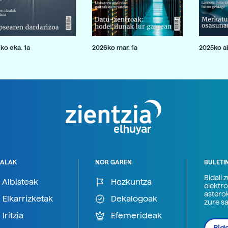
ko eka. 1a
2026ko mar. 1a
2025ko ab
ALAK
NOR GAREN
BULETI
Bidali 
Albisteak
Hezkuntza
elektro
astero
Elkarrizketak
Dekalogoak
zure s
Iritzia
Efemerideak