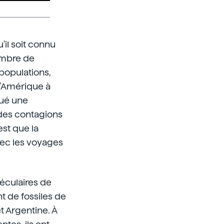
'il soit connu
ombre de
populations,
d'Amérique à
qué une
 des contagions
st que la
avec les voyages
éculaires de
t de fossiles de
t Argentine. À