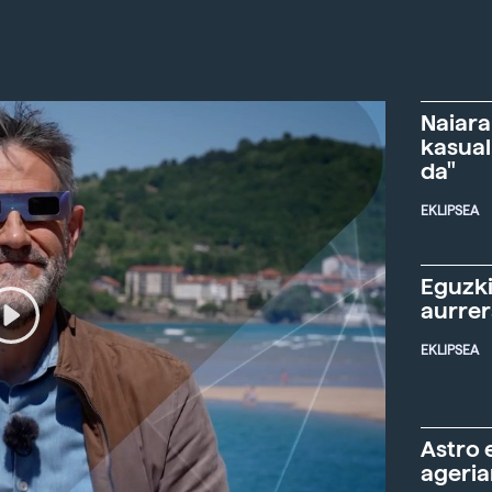
Naiara
kasual
da"
EKLIPSEA
Eguzki
aurre
EKLIPSEA
Astro 
ageria