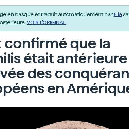
igé en basque et traduit automatiquement par
Elia
sa
postérieure.
VOIR L'ORIGINAL
st confirmé que la
ilis était antérieure
rivée des conquéran
opéens en Amériqu