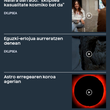
Naiara Barrado: "Eklipsea
kasualitate kosmiko bat da"
EKLIPSEA
Eguzki-erlojua aurreratzen
denean
EKLIPSEA
Astro erregearen koroa
agerian