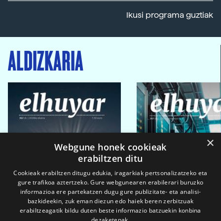
Ikusi programa guztiak
ALDIZKARIA
×
Webgune honek cookieak
erabiltzen ditu
Cookieak erabiltzen ditugu edukia, iragarkiak pertsonalizatzeko eta
gure trafikoa aztertzeko. Gure webgunearen erabilerari buruzko
informazioa ere partekatzen dugu gure publizitate- eta analisi-
bazkideekin, zuk eman diezun edo haiek beren zerbitzuak
erabiltzeagatik bildu duten beste informazio batzuekin konbina
dezaketenak.