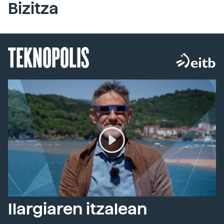
Bizitza
TEKNOPOLIS
Ilargiaren itzalean