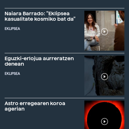
Naiara Barrado: "Eklipsea
kasualitate kosmiko bat da"
EKLIPSEA
Eguzki-erlojua aurreratzen
denean
EKLIPSEA
Astro erregearen koroa
agerian