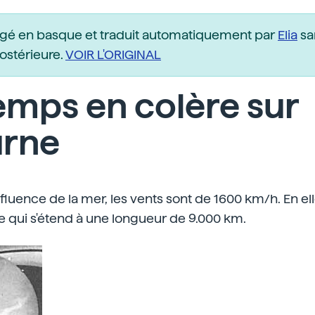
igé en basque et traduit automatiquement par
Elia
sa
postérieure.
VOIR L'ORIGINAL
emps en colère sur
urne
nfluence de la mer, les vents sont de 1600 km/h. En e
 qui s'étend à une longueur de 9.000 km.