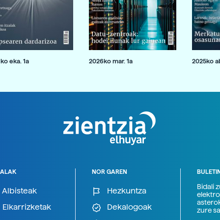
ko eka. 1a
2026ko mar. 1a
2025ko ab
ALAK
NOR GAREN
BULETI
Bidali 
Albisteak
Hezkuntza
elektro
astero
Elkarrizketak
Dekalogoak
zure s