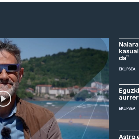
Naiara
kasual
da"
EKLIPSEA
Eguzki
aurre
EKLIPSEA
Astro 