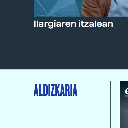
Ilargiaren itzalean
ALDIZKARIA