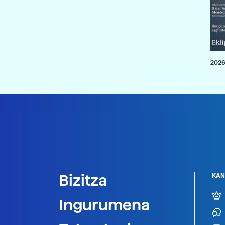
2026
Bizitza
KAN
Ingurumena