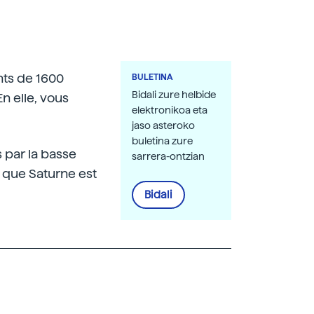
nts de 1600
BULETINA
Bidali zure helbide
n elle, vous
elektronikoa eta
jaso asteroko
buletina zure
 par la basse
sarrera-ontzian
 que Saturne est
Bidali