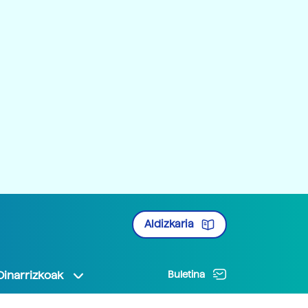
Aldizkaria
Oinarrizkoak
Buletina