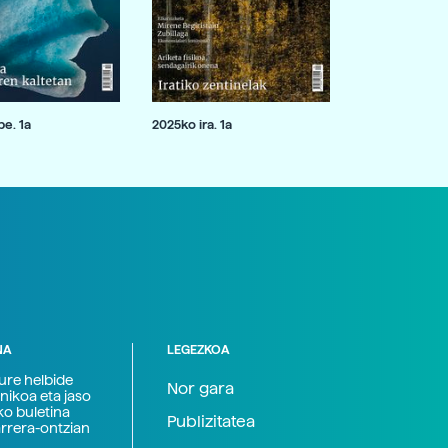
e. 1a
2025ko ira. 1a
NA
LEGEZKOA
zure helbide
Nor gara
nikoa eta jaso
ko buletina
Publizitatea
arrera-ontzian