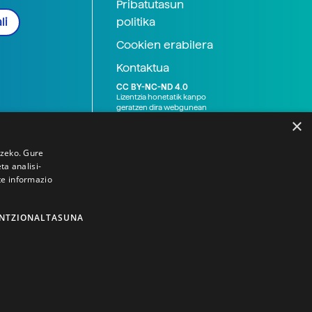
Pribatutasun
politika
li
Cookien erabilera
Kontaktua
CC BY-NC-ND 4.0
Lizentzia honetatik kanpo
geratzen dira webgunean
argitaratutako baliabide
×
grafikoak (argazki eta
ilustrazioak), baita Elhuyar ez
den bestelako erakunde eta
tzeko. Gure
norbanakoek idatzitakoak
a analisi-
ere. Kanpo-esteken bidez
te informazio
emandako edukiak esteka
horietan agertzen den
lizentziapean daude,
gehienetan copyright-a
NTZIONALTASUNA