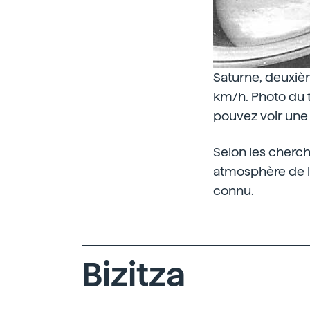
Saturne, deuxièm
km/h. Photo du t
pouvez voir une
Selon les cherch
atmosphère de la
connu.
Bizitza