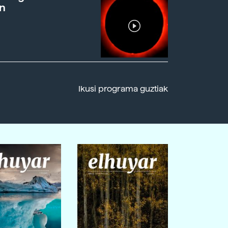
n
Ikusi programa guztiak