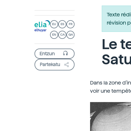
Texte réd
révision 
EU
ES
FR
EN
CA
GA
Le t
Sat
Partekatu
Dans la zone d'i
voir une tempête