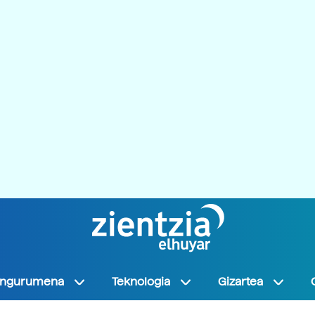
Ingurumena
Teknologia
Gizartea