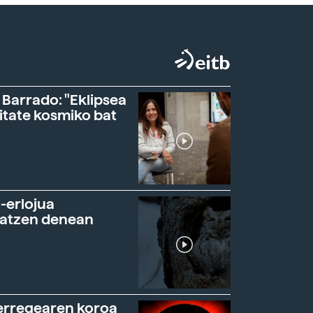
 Barrado: "Eklipsea
itate kosmiko bat
-erlojua
ratzen denean
erregearen koroa