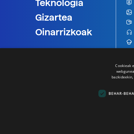
Teknologia
Gizartea
Oinarrizkoak
Cookieak e
webgunear
bazkideekin,
BEHAR-BEH