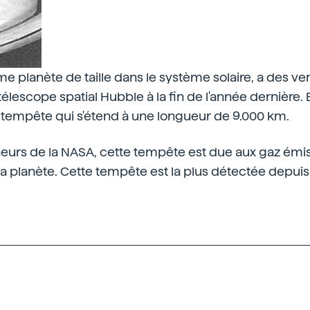
e planète de taille dans le système solaire, a des ve
élescope spatial Hubble à la fin de l'année dernière. E
 tempête qui s'étend à une longueur de 9.000 km.
eurs de la NASA, cette tempête est due aux gaz émis
 planète. Cette tempête est la plus détectée depuis