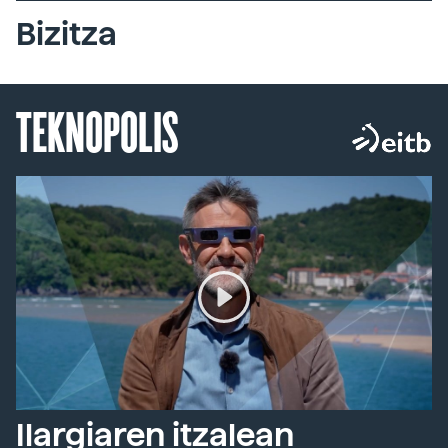
Bizitza
TEKNOPOLIS
Ilargiaren itzalean