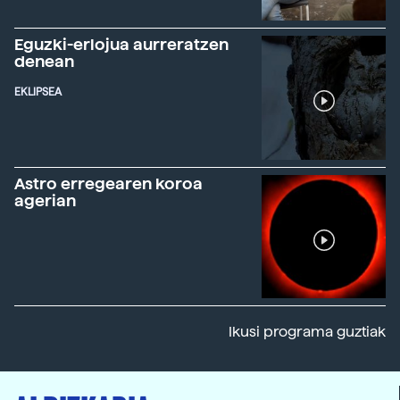
Eguzki-erlojua aurreratzen
denean
EKLIPSEA
Astro erregearen koroa
agerian
Ikusi programa guztiak