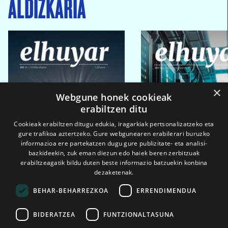
ALDIZKARIA
×
Webgune honek cookieak
erabiltzen ditu
Cookieak erabiltzen ditugu edukia, iragarkiak pertsonalizatzeko eta
gure trafikoa aztertzeko. Gure webgunearen erabilerari buruzko
informazioa ere partekatzen dugu gure publizitate- eta analisi-
bazkideekin, zuk eman diezun edo haiek beren zerbitzuak
erabiltzeagatik bildu duten beste informazio batzuekin konbina
dezaketenak.
BEHAR-BEHARREZKOA
ERRENDIMENDUA
BIDERATZEA
FUNTZIONALTASUNA
2026ko eka. 1a
2026ko mar. 1a