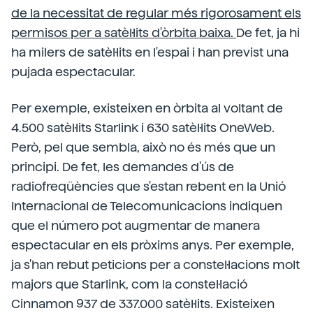
de la necessitat de regular més rigorosament els
permisos per a satèl·lits d'òrbita baixa.
De fet, ja hi
ha milers de satèl·lits en l'espai i han previst una
pujada espectacular.
Per exemple, existeixen en òrbita al voltant de
4.500 satèl·lits Starlink i 630 satèl·lits OneWeb.
Però, pel que sembla, això no és més que un
principi. De fet, les demandes d'ús de
radiofreqüències que s'estan rebent en la Unió
Internacional de Telecomunicacions indiquen
que el número pot augmentar de manera
espectacular en els pròxims anys. Per exemple,
ja s'han rebut peticions per a constel·lacions molt
majors que Starlink, com la constel·lació
Cinnamon 937 de 337.000 satèl·lits. Existeixen