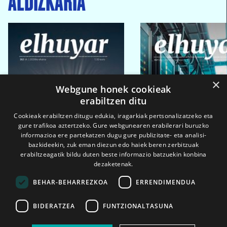
×
Webgune honek cookieak
erabiltzen ditu
Cookieak erabiltzen ditugu edukia, iragarkiak pertsonalizatzeko eta
gure trafikoa aztertzeko. Gure webgunearen erabilerari buruzko
informazioa ere partekatzen dugu gure publizitate- eta analisi-
bazkideekin, zuk eman diezun edo haiek beren zerbitzuak
erabiltzeagatik bildu duten beste informazio batzuekin konbina
dezaketenak.
BEHAR-BEHARREZKOA
ERRENDIMENDUA
BIDERATZEA
FUNTZIONALTASUNA
2026ko eka. 1a
2026ko mar. 1a