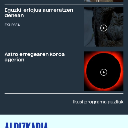
Eguzki-erlojua aurreratzen
denean
EKLIPSEA
Astro erregearen koroa
agerian
Ikusi programa guztiak
ALDIZKARIA