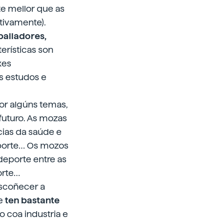
e mellor que as
tivamente).
balladores,
erísticas son
xes
s estudos e
or algúns temas,
futuro. As mozas
cias da saúde e
Deporte… Os mozos
deporte entre as
orte…
scoñecer a
te
ten bastante
o coa industria e