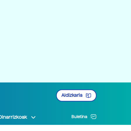
Aldizkaria
Oinarrizkoak
Buletina