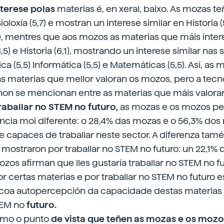
nterese polas
materias é, en xeral, baixo. As mozas t
ioloxía (5,7) e mostran un interese similar en Historia (5,
), mentres que aos mozos as materias que máis inte
,5) e Historia (6,1), mostrando un interese similar nas
ica (5,5) Informática (5,5) e Matemáticas (5,5). Así, as
as materias que mellor valoran os mozos, pero a tecno
non se mencionan entre as materias que máis valora
raballar no STEM no futuro,
as mozas e os mozos per
cia moi diferente: o 28,4% das mozas e o 56,3% do
 capaces de traballar neste sector. A diferenza tam
 mostraron por traballar no STEM no futuro: un 22,1%
zos afirman que lles gustaría traballar no STEM no fu
or certas materias e por traballar no STEM no futuro 
 coa autopercepción da capacidade destas materias
TEM no
futuro.
smo o punto
de vista que teñen as mozas e os moz