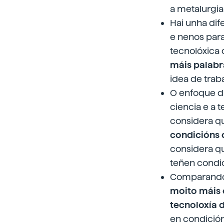
a metalurgia
Hai unha dif
e nenos para 
tecnolóxica 
máis palabr
idea de trab
O enfoque da
ciencia e a 
considera q
condicións 
considera qu
teñen condic
Comparando 
moito máis 
tecnoloxía 
en condición