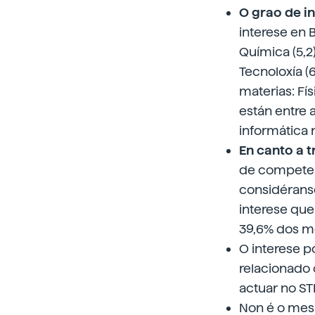
O grao de i
interese en B
Química (5,2
Tecnoloxía (6
materias: Fís
están entre 
informática 
En canto a t
de competen
considéranse
interese que
39,6% dos mo
O interese p
relacionado
actuar no S
Non é o me