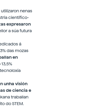
utilizaron nenas
tria científico-
as expresaron
lor a súa futura
dedicados á
6,3% das mozas
ballan en
 13,5%
 tecnoloxía
n unha visión
as de ciencia e
kana traballan
ito do STEM.