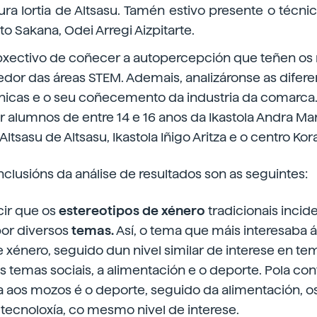
ura Iortia de Altsasu. Tamén estivo presente o técni
 Sakana, Odei Arregi Aizpitarte.
bxectivo de coñecer a autopercepción que teñen os
redor das áreas STEM. Ademais, analizáronse as difere
hicas e o seu coñecemento da industria da comarca.
r alumnos de entre 14 e 16 anos da Ikastola Andra Mari
Altsasu de Altsasu, Ikastola Iñigo Aritza e o centro Kor
nclusións da análise de resultados son as seguintes:
ir que os
estereotipos de xénero
tradicionais incid
or diversos
temas.
Así, o tema que máis interesaba 
 xénero, seguido dun nivel similar de interese en te
s temas sociais, a alimentación e o deporte. Pola con
a aos mozos é o deporte, seguido da alimentación, os
a tecnoloxía, co mesmo nivel de interese.