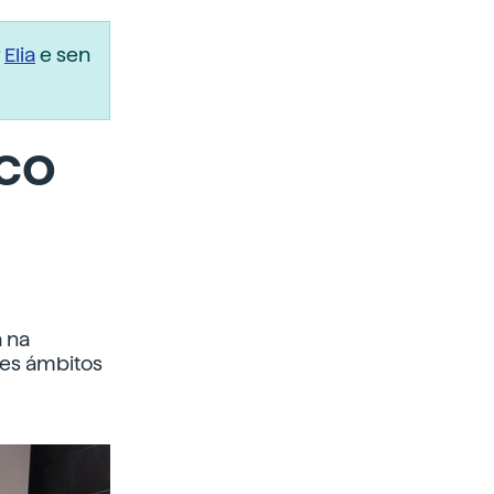
r
Elia
e sen
ico
 na
tes ámbitos