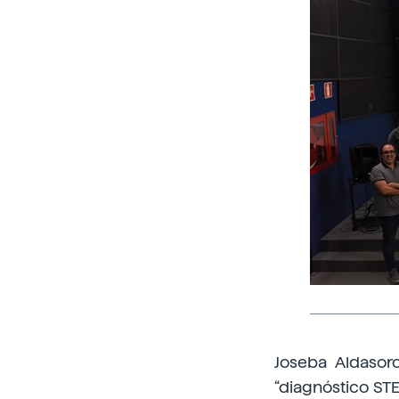
Joseba Aldasor
“diagnóstico ST