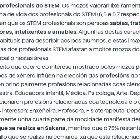
 profesionais do STEM.
Os mozos valoran lixeirament
a de vida dos profesionais do STEM (6,5 e 5,7 respec
en que os STEM profesionais son persoas
sabias, tra
es, intelixentes e amables.
Algunhas destas caract
abituais para describir aos bos alumnos, e estas ima
as dos profesionais STEM afastan a moitos mozos do
aballo nestas áreas.
ito que ocorre co interese mostrado polos mozos p
pos de xénero inflúen na elección das
profesións
do 
n principalmente profesións relacionadas coas cien
Mestra, Educadora infantil, Médica, Psicóloga, Arte, 
ionaron profesións relacionadas coa tecnoloxía e o 
s interesan: Enxeñeira, Profesora, Fisioterapeuta, Dep
ente unha cuarta parte da mocidade manifesta de
ue se realiza en Sakana,
mentres que o 75% restan
llo que se realiza na comarca, xa que está relacionad