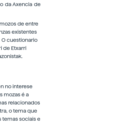
co da Axencia de
 mozos de entre
nzas existentes
 O cuestionario
 de Etxarri
azonistak.
en no interese
ás mozas é a
mas relacionados
tra, o tema que
 temas sociais e