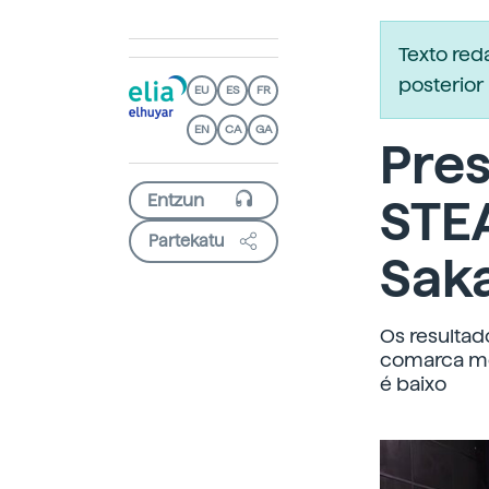
Texto re
posterior 
EU
ES
FR
EN
CA
GA
Pres
STE
Partekatu
Sak
Os resulta
comarca mos
é baixo