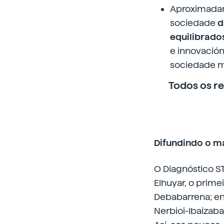
Aproximadam
sociedade
d
equilibrados
e innovació
sociedade má
Todos os r
Difundindo o m
O Diagnóstico S
Elhuyar, o prime
Debabarrena; en 
Nerbioi-Ibaizaba