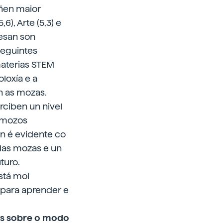
eñen maior
6), Arte (5,3) e
resan son
 seguintes
 materias STEM
loxía e a
n as mozas.
ciben un nivel
s mozos
én é evidente co
 das mozas e un
turo.
está moi
 para aprender e
os sobre o modo