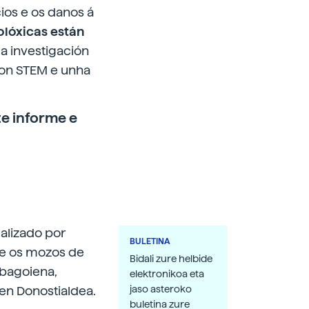
os e os danos á
olóxicas están
da investigación
con STEM e unha
te
informe
e
alizado por
BULETINA
tre os mozos de
Bidali zure helbide
ebagoiena,
elektronikoa eta
 en Donostialdea.
jaso asteroko
buletina zure