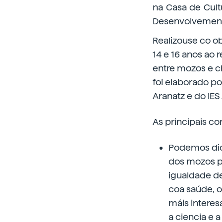
na Casa de Cult
Desenvolvemento
Realizouse co o
14 e 16 anos ao 
entre mozos e c
foi elaborado po
Aranatz e do IES 
As principais co
Podemos dic
dos mozos p
igualdade de
coa saúde, o
máis interes
a ciencia e 