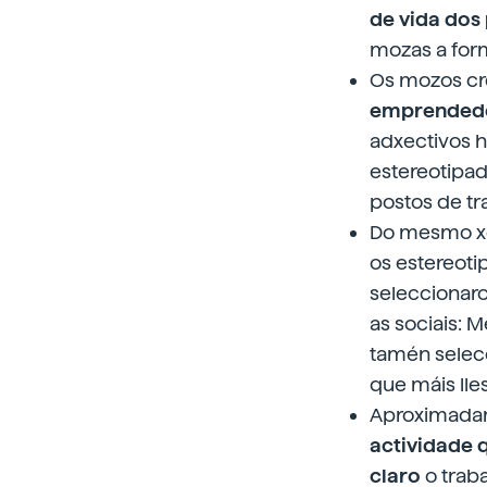
de vida dos
mozas a form
Os mozos cr
emprendedor
adxectivos h
estereotipad
postos de tr
Do mesmo xe
os estereoti
seleccionaro
as sociais: 
tamén selecc
que máis lle
Aproximadam
actividade q
claro
o traba