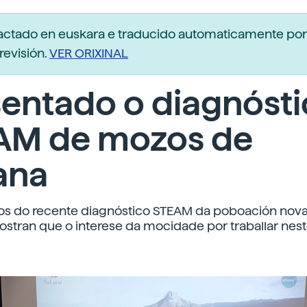
dactado en euskara e traducido automaticamente po
revisión.
VER ORIXINAL
entado o diagnóst
AM de mozos de
ana
dos do recente diagnóstico STEAM da poboación nova
tran que o interese da mocidade por traballar nes