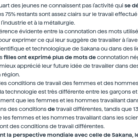
uart des jeunes ne connaissent pas l'activité qui
se d
es 75% restants sont assez clairs sur le travail effectu
à l'industrie et à la métallurgie.
fférence évidente entre la connotation des mots utilisés 
our exprimer ce qui leur suggère de travailler à l'av
cientifique et technologique de Sakana ou dans des li
es
filles ont exprimé plus de mots de
connotation nég
mieux apprécié leur future idée de travailler dans de
 région.
es conditions de travail des femmes et des hommes
la technologie est très différente entre les garçons et l
stiment que les femmes et les hommes travaillant dan
dans des conditions
de
travail différentes, tandis que 
 les femmes et les hommes travaillant dans les scien
nt des conditions de travail différentes.
 la perspective mondiale avec celle de Sakana, les