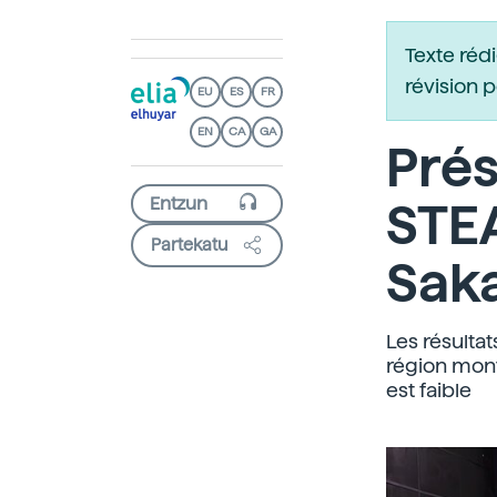
Texte réd
révision 
EU
ES
FR
EN
CA
GA
Prés
STE
Partekatu
Sak
Les résulta
région mont
est faible