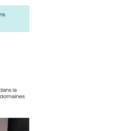
ns
dans la
s domaines