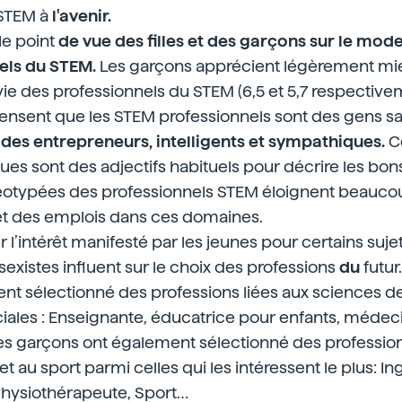
 STEM à
l'avenir.
le point
de vue des filles et des garçons sur le mode
els du STEM.
Les garçons apprécient légèrement mieu
ie des professionnels du STEM (6,5 et 5,7 respective
ensent que les STEM professionnels sont des gens s
, des entrepreneurs, intelligents et sympathiques.
Ce
ues sont des adjectifs habituels pour décrire les bon
éotypées des professionnels STEM éloignent beauco
et des emplois dans ces domaines.
’intérêt manifesté par les jeunes pour certains sujet
sexistes influent sur le choix des professions
du
futur.
nt sélectionné des professions liées aux sciences de 
iales : Enseignante, éducatrice pour enfants, médec
Les garçons ont également sélectionné des professions
t au sport parmi celles qui les intéressent le plus: In
Physiothérapeute, Sport…