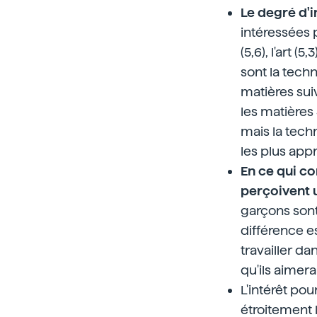
Le degré d'i
intéressées p
(5,6), l'art (
sont la techno
matières suiv
les matières
mais la tech
les plus appr
En ce qui con
perçoivent 
garçons sont
différence e
travailler da
qu'ils aimera
L'intérêt pou
étroitement 