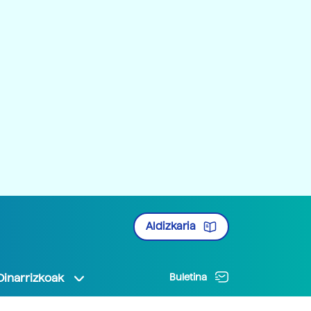
Aldizkaria
Oinarrizkoak
Buletina