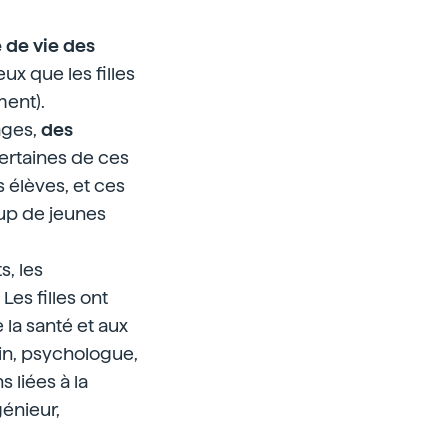
 de vie des
x que les filles
ment).
ages,
des
rtaines de ces
s élèves, et ces
up de jeunes
s, les
 Les filles ont
la santé et aux
in, psychologue,
 liées à la
génieur,