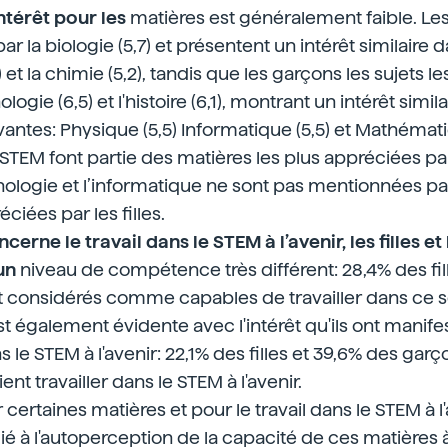
ntérêt pour les
matières est généralement faible. Les 
ar la biologie (5,7) et présentent un intérêt similaire da
5,3) et la chimie (5,2), tandis que les garçons les sujets l
logie (6,5) et l'histoire (6,1), montrant un intérêt simil
antes: Physique (5,5) Informatique (5,5) et Mathématiq
 STEM font partie des matières les plus appréciées par
nologie et l’informatique ne sont pas mentionnées pa
éciées par les filles.
cerne le travail dans le STEM à l’avenir, les filles e
un
niveau de compétence très différent: 28,4% des fil
 considérés comme capables de travailler dans ce s
st également évidente avec l'intérêt qu'ils ont manife
ns le STEM à l'avenir: 22,1% des filles et 39,6% des gar
ient travailler dans le STEM à l'avenir.
r certaines matières et pour le travail dans le STEM à l
lié à l'autoperception de la capacité de ces matières 