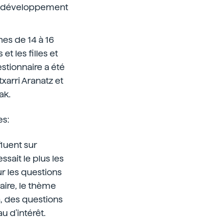
e développement
nes de 14 à 16
t les filles et
estionnaire a été
xarri Aranatz et
ak.
es:
fluent sur
ssait le plus les
our les questions
raire, le thème
on, des questions
u d'intérêt.