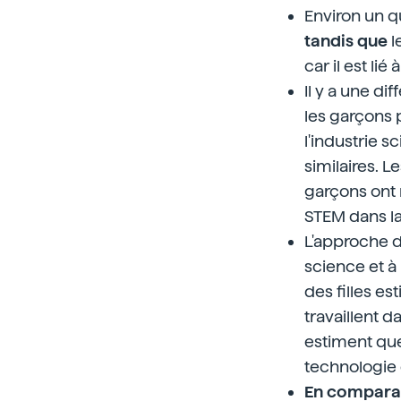
Environ un q
tandis que
l
car il est lié 
Il y a une di
les garçons p
l'industrie s
similaires. L
garçons ont 
STEM dans la
L'approche d
science et à 
des filles e
travaillent 
estiment que
technologie o
En comparant