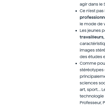
agir dans le
Ce n’est pas 
professionn
le mode de v
Les jeunes p
travailleurs
caractéristiq
images stér
des études 
Comme pour l
stéréotypes 
principaleme
sciences soc
art, sport… 
technologie e
Professeur, 