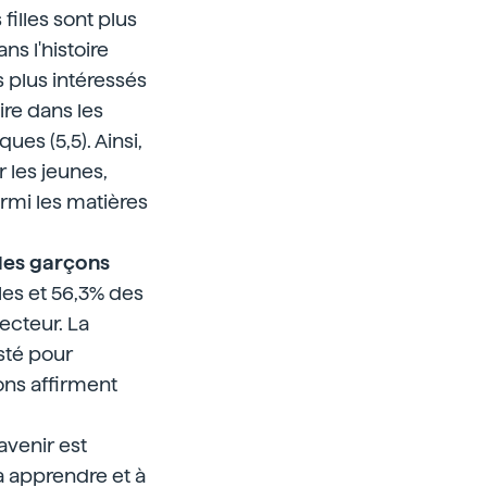
filles sont plus
ns l'histoire
es plus intéressés
aire dans les
ues (5,5). Ainsi,
 les jeunes,
rmi les matières
t les garçons
les et 56,3% des
ecteur. La
sté pour
çons affirment
'avenir est
à apprendre et à