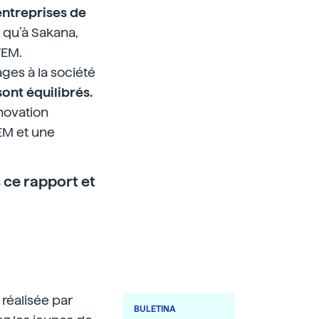
entreprises de
 qu’à Sakana,
TEM.
ges à la société
ont équilibrés.
nnovation
EM et une
 ce
rapport
et
réalisée par
BULETINA