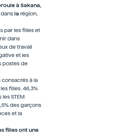
éroule à Sakana,
é dans
la
région,
par les filles et
enir dans
eux de travail
ative et les
s postes de
 consacrés à la
es filles. 46,3%
s les STEM
13,5% des garçons
ces et la
 filles ont une