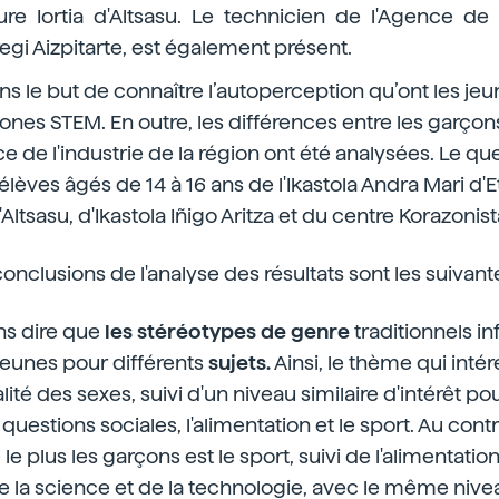
re Iortia d'Altsasu. Le technicien de l'Agence d
egi Aizpitarte, est également présent.
dans le but de connaître l’autoperception qu’ont les jeu
nes STEM. En outre, les différences entre les garçons e
e de l'industrie de la région ont été analysées. Le qu
lèves âgés de 14 à 16 ans de l'Ikastola Andra Mari d'Et
d'Altsasu, d'Ikastola Iñigo Aritza et du centre Korazonist
onclusions de l'analyse des résultats sont les suivant
s dire que
les stéréotypes de genre
traditionnels in
 jeunes pour différents
sujets.
Ainsi, le thème qui intére
égalité des sexes, suivi d'un niveau similaire d'intérêt p
 questions sociales, l'alimentation et le sport. Au cont
 le plus les garçons est le sport, suivi de l'alimentati
de la science et de la technologie, avec le même nivea