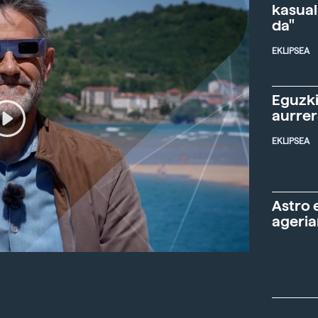
kasual
da"
EKLIPSEA
Eguzki
aurre
EKLIPSEA
Astro 
ageria