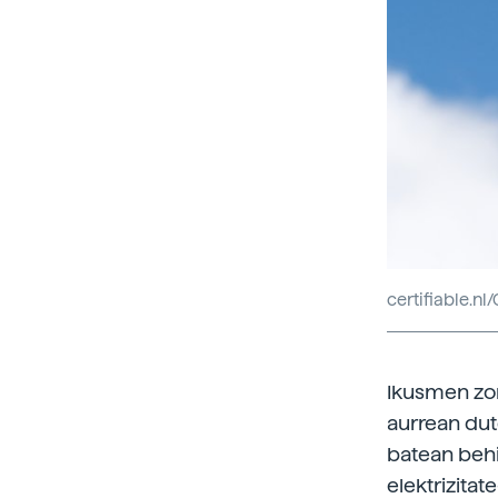
certifiable.nl
Ikusmen zor
aurrean dute
batean behin
elektrizitat