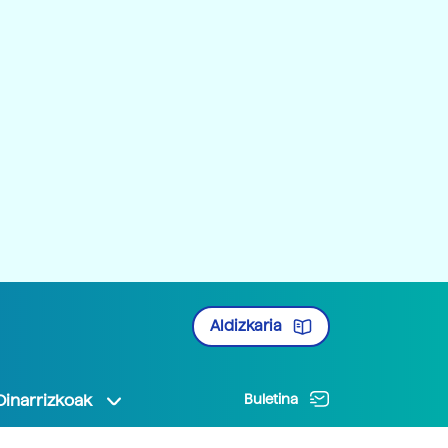
Aldizkaria
Oinarrizkoak
Buletina