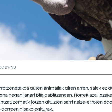
/CC BY-ND
rotzenetakoa duten animaliak diren arren, saiek ez d
na hegan janari bila dabiltzanean. Horrek azal lezake
tzat, zergatik jotzen dituzten sarri haize-erroten ed
e-dorreen gisako egiturak.