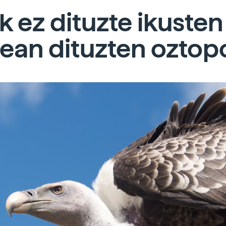
k ez dituzte ikusten
ean dituzten oztop