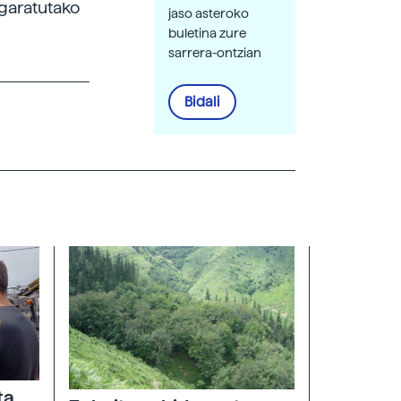
 garatutako
jaso asteroko
buletina zure
sarrera-ontzian
Bidali
ta