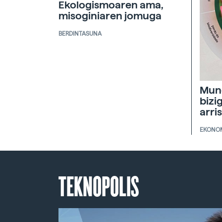
Ekologismoaren ama,
misoginiaren jomuga
BERDINTASUNA
Mun
bizi
arri
EKONO
TEKNOPOLIS