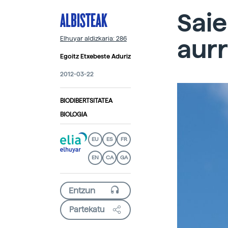
ALBISTEAK
Saie
aurr
Elhuyar aldizkaria: 286
Egoitz Etxebeste Aduriz
2012-03-22
BIODIBERTSITATEA
BIOLOGIA
EU
ES
FR
EN
CA
GA
Partekatu