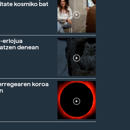
itate kosmiko bat
-erlojua
ratzen denean
erregearen koroa
n