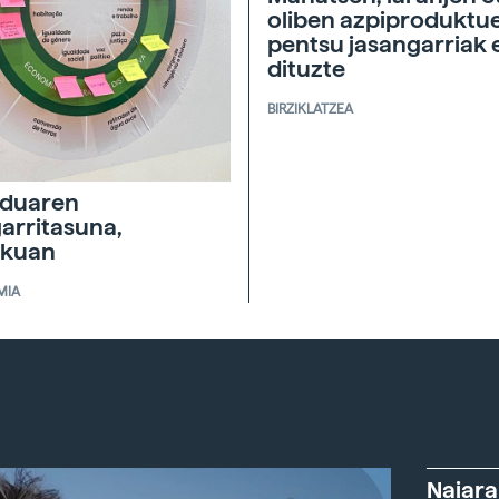
oliben azpiproduktu
pentsu jasangarriak 
dituzte
BIRZIKLATZEA
duaren
garritasuna,
skuan
MIA
Naiara