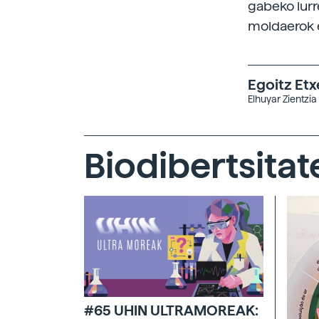
gabeko lurr
moldaerok e
Egoitz Et
Elhuyar Zientzia
Biodibertsitat
#65 UHIN ULTRAMOREAK: