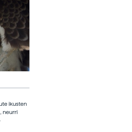
ute ikusten
, neurri
o