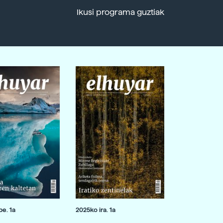
Ikusi programa guztiak
e. 1a
2025ko ira. 1a