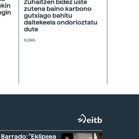
Zuhaitzen bidez uste
ekin
zutena baino karbono
egin
gutxiago bahitu
daitekeela ondorioztatu
dute
KLIMA
 Barrado: "Eklipsea