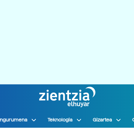
Ingurumena
Teknologia
Gizartea