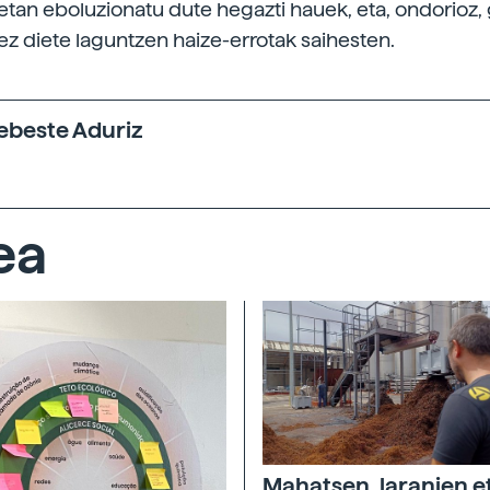
etan eboluzionatu dute hegazti hauek, eta, ondorioz,
z diete laguntzen haize-errotak saihesten.
xebeste Aduriz
ea
Mahatsen, laranjen e