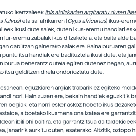
tuko ikertzaileek
Ibis aldizkarian argitaratu duten ike
s fulvus
) eta sai afrikarren (
Gyps africanus
) ikus-erem
aileek ikusi dute saiek, duten ikus-eremu handiari es
n lur-eremu zabalak ikus ditzaketela, eta baita alde 
an dabiltzan gainerako saiak ere. Baina buruaren ga
untu itsu handiak ere badituztela ikusi dute, eta jana
n burua beherantz dutela egiten dutenez hegan, aur
o itsu gelditzen direla ondorioztatu dute.
n esanean, eguzkiaren argiak trabarik ez egiteko mol
handi hori. Hain zuzen ere, bekain handiek eguzkitik 
aren begiak, eta horri esker askoz hobeto ikus dezaket
stalde, alboetako ikusmena ona izatea ere garrantzi
aldean ibili ohi baitira, eta garrantzitsua da taldekidee
a, janaririk aurkitu duten, esaterako. Aitzitik, oztopo 