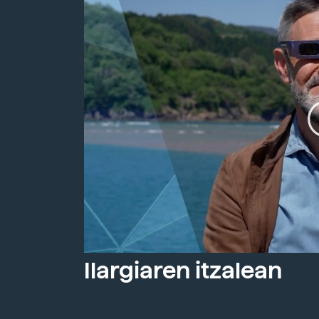
Ilargiaren itzalean