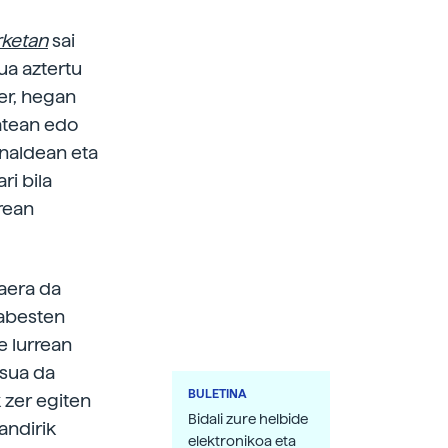
rketan
sai
ua aztertu
ker, hegan
batean edo
inaldean eta
ri bila
rean
daera da
babesten
e lurrean
tsua da
BULETINA
k zer egiten
Bidali zure helbide
handirik
elektronikoa eta