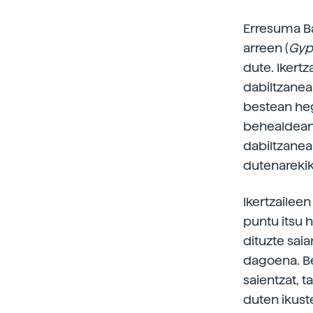
Erresuma Ba
arreen (
Gyp
dute. Ikertz
dabiltzanea
bestean heg
behealdean p
dabiltzanea
dutenarekik
Ikertzailee
puntu itsu 
dituzte sai
dagoena. Be
saientzat, t
duten ikuste