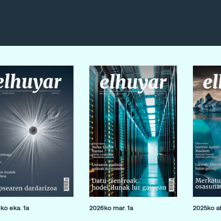
ko eka. 1a
2026ko mar. 1a
2025ko ab