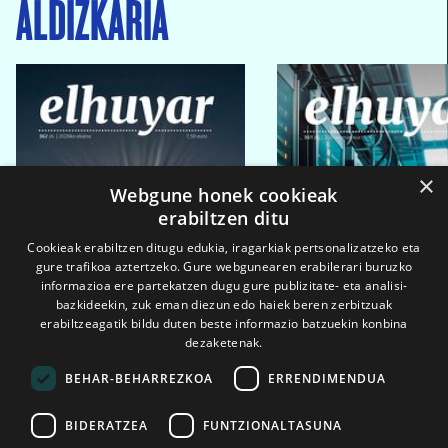
ALDIZKARIA
×
Webgune honek cookieak
erabiltzen ditu
Cookieak erabiltzen ditugu edukia, iragarkiak pertsonalizatzeko eta
gure trafikoa aztertzeko. Gure webgunearen erabilerari buruzko
informazioa ere partekatzen dugu gure publizitate- eta analisi-
bazkideekin, zuk eman diezun edo haiek beren zerbitzuak
erabiltzeagatik bildu duten beste informazio batzuekin konbina
dezaketenak.
BEHAR-BEHARREZKOA
ERRENDIMENDUA
BIDERATZEA
FUNTZIONALTASUNA
2026ko eka. 1a
2026ko mar. 1a