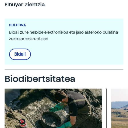
Elhuyar Zientzia
BULETINA
Bidali zure helbide elektronikoa eta jaso asteroko buletina
zure sarrera-ontzian
Bidali
Biodibertsitatea