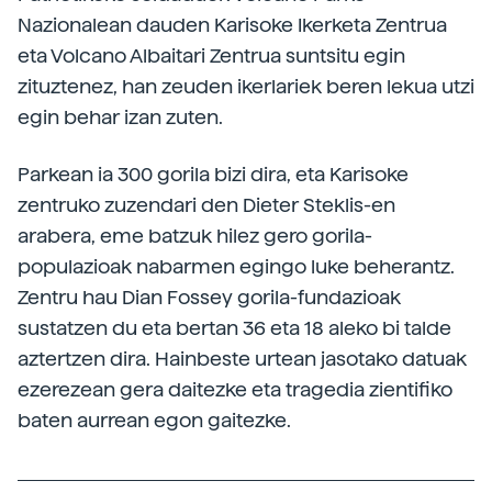
Nazionalean dauden Karisoke Ikerketa Zentrua
eta Volcano Albaitari Zentrua suntsitu egin
zituztenez, han zeuden ikerlariek beren lekua utzi
egin behar izan zuten.
Parkean ia 300 gorila bizi dira, eta Karisoke
zentruko zuzendari den Dieter Steklis-en
arabera, eme batzuk hilez gero gorila-
populazioak nabarmen egingo luke beherantz.
Zentru hau Dian Fossey gorila-fundazioak
sustatzen du eta bertan 36 eta 18 aleko bi talde
aztertzen dira. Hainbeste urtean jasotako datuak
ezerezean gera daitezke eta tragedia zientifiko
baten aurrean egon gaitezke.