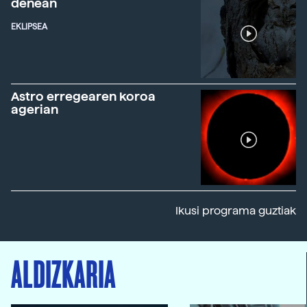
denean
EKLIPSEA
Astro erregearen koroa
agerian
Ikusi programa guztiak
ALDIZKARIA