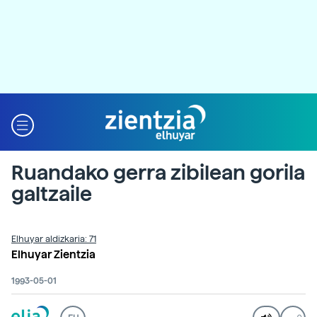
Ruandako gerra zibilean gorila
galtzaile
Elhuyar aldizkaria: 71
Elhuyar Zientzia
1993-05-01