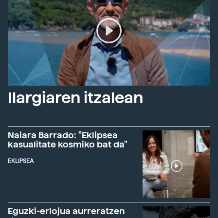
Ilargiaren itzalean
Naiara Barrado: "Eklipsea
kasualitate kosmiko bat da"
EKLIPSEA
Eguzki-erlojua aurreratzen