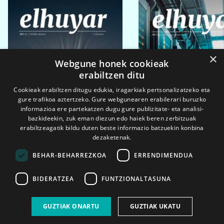
×
Webgune honek cookieak
erabiltzen ditu
Cookieak erabiltzen ditugu edukia, iragarkiak pertsonalizatzeko eta
gure trafikoa aztertzeko. Gure webgunearen erabilerari buruzko
informazioa ere partekatzen dugu gure publizitate- eta analisi-
bazkideekin, zuk eman diezun edo haiek beren zerbitzuak
erabiltzeagatik bildu duten beste informazio batzuekin konbina
dezaketenak.
BEHAR-BEHARREZKOA
ERRENDIMENDUA
BIDERATZEA
FUNTZIONALTASUNA
2026ko eka. 1a
2026ko mar. 1a
GUZTIAK ONARTU
GUZTIAK UKATU