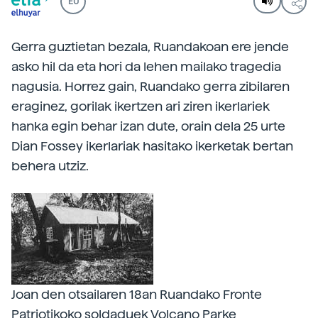
EU
Gerra guztietan bezala, Ruandakoan ere jende
asko hil da eta hori da lehen mailako tragedia
nagusia. Horrez gain, Ruandako gerra zibilaren
eraginez, gorilak ikertzen ari ziren ikerlariek
hanka egin behar izan dute, orain dela 25 urte
Dian Fossey ikerlariak hasitako ikerketak bertan
behera utziz.
Joan den otsailaren 18an Ruandako Fronte
Patriotikoko soldaduek Volcano Parke