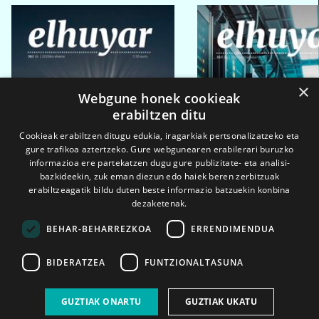
×
Webgune honek cookieak
erabiltzen ditu
Cookieak erabiltzen ditugu edukia, iragarkiak pertsonalizatzeko eta
gure trafikoa aztertzeko. Gure webgunearen erabilerari buruzko
informazioa ere partekatzen dugu gure publizitate- eta analisi-
bazkideekin, zuk eman diezun edo haiek beren zerbitzuak
erabiltzeagatik bildu duten beste informazio batzuekin konbina
dezaketenak.
BEHAR-BEHARREZKOA
ERRENDIMENDUA
BIDERATZEA
FUNTZIONALTASUNA
2026ko eka. 1a
2026ko mar. 1a
GUZTIAK ONARTU
GUZTIAK UKATU