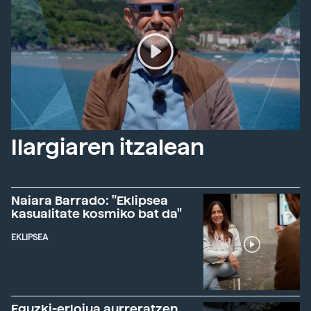
Ilargiaren itzalean
Naiara Barrado: "Eklipsea
kasualitate kosmiko bat da"
EKLIPSEA
Eguzki-erlojua aurreratzen