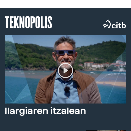
TEKNOPOLIS
Ilargiaren itzalean