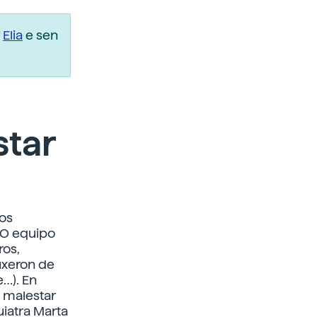
r
Elia
e sen
star
os
 O equipo
ros,
uxeron de
e…). En
o malestar
uiatra Marta