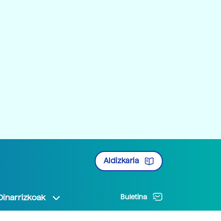
Aldizkaria
Oinarrizkoak
Buletina