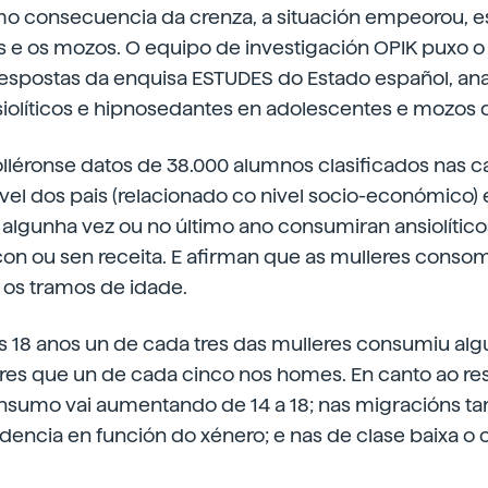
o consecuencia da crenza, a situación empeorou, 
es e os mozos. O equipo de investigación OPIK puxo 
respostas da enquisa ESTUDES do Estado español, ana
olíticos e hipnosedantes en adolescentes e mozos d
ecolléronse datos de 38.000 alumnos clasificados nas 
ivel dos pais (relacionado co nivel socio-económico) e
 algunha vez ou no último ano consumiran ansiolítico
on ou sen receita. E afirman que as mulleres conso
os tramos de idade.
s 18 anos un de cada tres das mulleres consumiu alg
tres que un de cada cinco nos homes. En canto ao re
onsumo vai aumentando de 14 a 18; nas migracións t
ndencia en función do xénero; e nas de clase baixa 