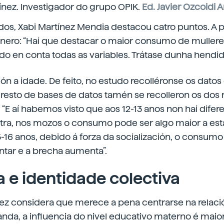
ínez. Investigador do grupo OPIK.
Ed. Javier Ozcoidi A
ados, Xabi Martínez Mendia destacou catro puntos. A p
énero: “Hai que destacar o maior consumo de mullere
do en conta todas as variables. Trátase dunha hendid
ión a idade. De feito, no estudo recolléronse os dato
 resto de bases de datos tamén se recolleron os dos 
 “E aí habemos visto que aos 12-13 anos non hai dife
ntra, nos mozos o consumo pode ser algo maior a est
-16 anos, debido á forza da socialización, o consumo
ar e a brecha aumenta”.
 e identidade colectiva
ez considera que merece a pena centrarse na relació
banda, a influencia do nivel educativo materno é maior 