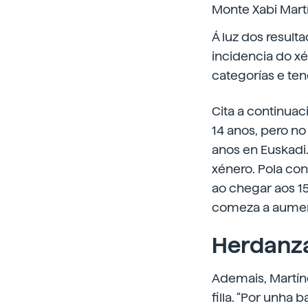
Monte Xabi Mart
Á luz dos result
incidencia do x
categorías e ten
Cita a continuac
14 anos, pero no
anos en Euskadi.
xénero. Pola co
ao chegar aos 15
comeza a aument
Herdanza
Ademais, Martín
filla. “Por unha 