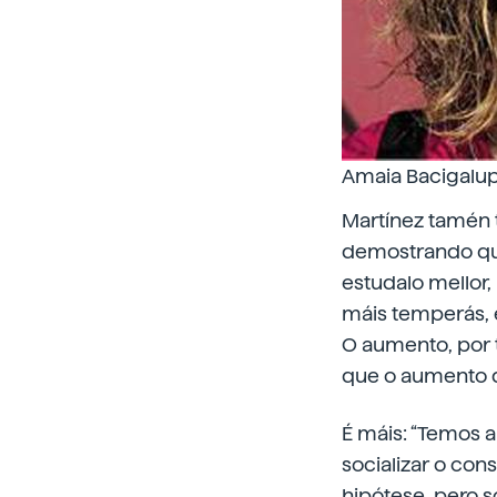
Amaia Bacigalup
Martínez tamén 
demostrando que
estudalo mellor
máis temperás, é
O aumento, por t
que o aumento d
É máis: “Temos 
socializar o con
hipótese, pero s