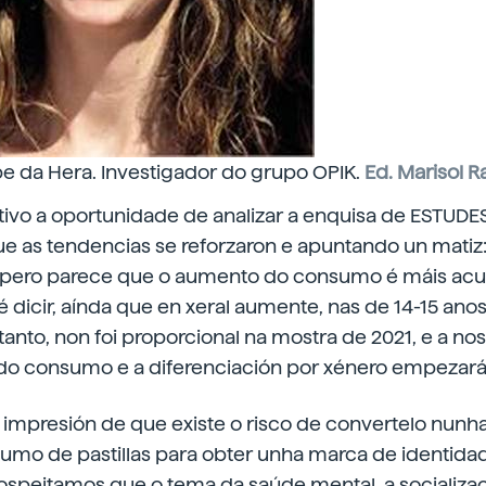
e da Hera. Investigador do grupo OPIK.
Ed. Marisol 
tivo a oportunidade de analizar a enquisa de ESTUDES
 as tendencias se reforzaron e apuntando un matiz:
, pero parece que o aumento do consumo é máis ac
 dicir, aínda que en xeral aumente, nas de 14-15 anos
anto, non foi proporcional na mostra de 2021, e a no
o consumo e a diferenciación por xénero empezarán
a impresión de que existe o risco de convertelo nunh
sumo de pastillas para obter unha marca de identida
ospeitamos que o tema da saúde mental, a socializac