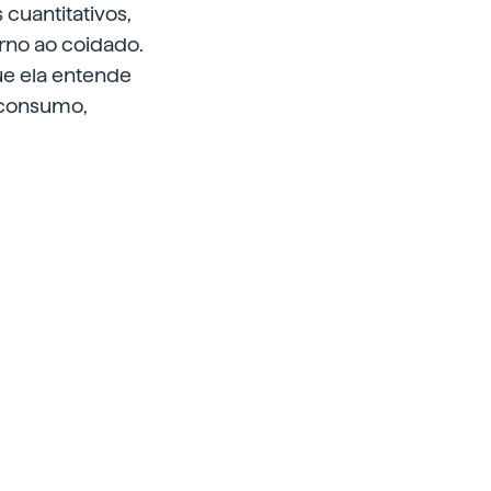
cuantitativos,
rno ao coidado.
que ela entende
o consumo,