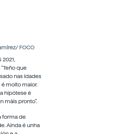
Ramírez/ FOCO
 2021,
 “Teño que
usado nas idades
 é moito maior.
sa hipótese é
 máis pronto”.
a forma de
de. Aínda é unha
ión e a