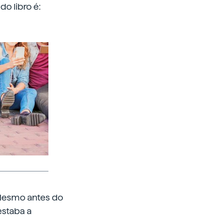
o libro é:
 Mesmo antes do
estaba a