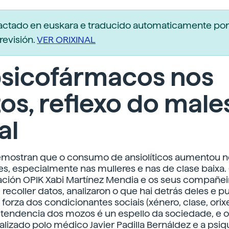
dactado en euskara e traducido automaticamente po
revisión.
VER ORIXINAL
psicofármacos nos
s, reflexo do male
al
emostran que o consumo de ansiolíticos aumentou n
s, especialmente nas mulleres e nas de clase baixa.
ación OPIK Xabi Martínez Mendia e os seus compañei
recoller datos, analizaron o que hai detrás deles e p
forza dos condicionantes sociais (xénero, clase, orix
 a tendencia dos mozos é un espello da sociedade, e 
nalizado polo médico Javier Padilla Bernáldez e a psiq