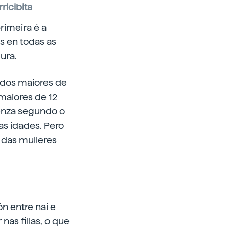
rricibita
rimeira é a
s en todas as
ura.
s dos maiores de
maiores de 12
renza segundo o
as idades. Pero
 das mulleres
n entre nai e
nas fillas, o que