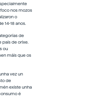
especialmente
o foco nos mozos
lizaron o
e 14-18 anos.
categorías de
 país de orixe.
s ou
men máis que os
unha vez un
sto de
amén existe unha
o consumo é