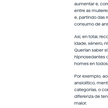
aumentar e, com
entre as muller
e, partindo das 
consumo de ansi
Así, en total, r
idade, xénero, n
Querían saber si
hipnosedantes c
homes en todos 
Por exemplo, ao
ansiolítico, men
categorías, o c
diferenza de te
maior.