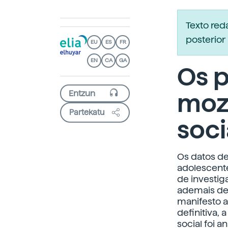
Texto re
posterior 
EU
ES
FR
EN
CA
GA
Os 
mozo
Partekatu
soci
Os datos d
adolescente
de investig
ademais de 
manifesto a 
definitiva,
social foi a