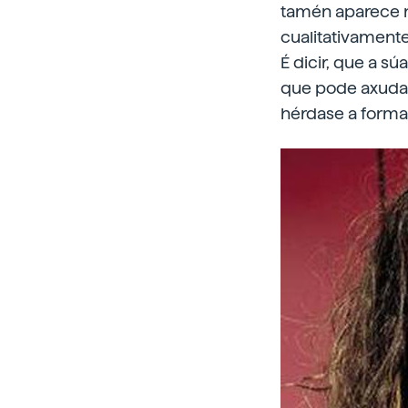
tamén aparece na
cualitativament
É dicir, que a s
que pode axudarl
hérdase a forma