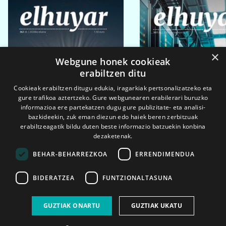
×
Webgune honek cookieak
erabiltzen ditu
Cookieak erabiltzen ditugu edukia, iragarkiak pertsonalizatzeko eta
gure trafikoa aztertzeko. Gure webgunearen erabilerari buruzko
informazioa ere partekatzen dugu gure publizitate- eta analisi-
bazkideekin, zuk eman diezun edo haiek beren zerbitzuak
erabiltzeagatik bildu duten beste informazio batzuekin konbina
dezaketenak.
BEHAR-BEHARREZKOA
ERRENDIMENDUA
BIDERATZEA
FUNTZIONALTASUNA
2026ko eka. 1a
2026ko mar. 1a
GUZTIAK ONARTU
GUZTIAK UKATU