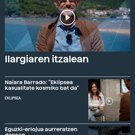
Ilargiaren itzalean
Naiara Barrado: "Eklipsea
kasualitate kosmiko bat da"
EKLIPSEA
Eguzki-erlojua aurreratzen
denean