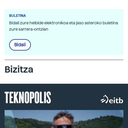
BULETINA
Bidali zure helbide elektronikoa eta jaso asteroko buletina
zure sarrera-ontzian
Bidali
Bizitza
TEKNOPOLIS