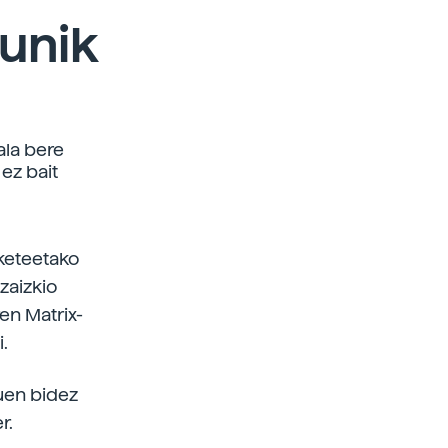
unik
ala bere
ez bait
aketeetako
zaizkio
en Matrix-
.
tuen bidez
r.