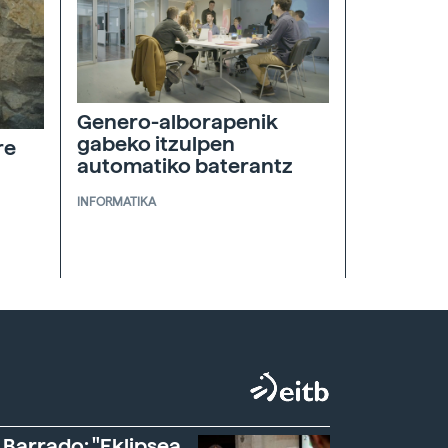
Genero-alborapenik
gabeko itzulpen
re
automatiko baterantz
INFORMATIKA
 Barrado: "Eklipsea