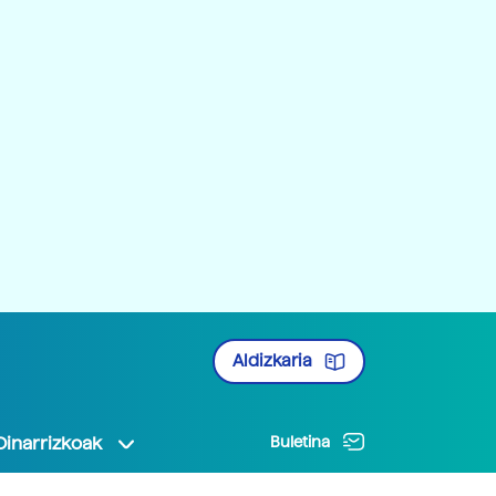
Aldizkaria
Oinarrizkoak
Buletina