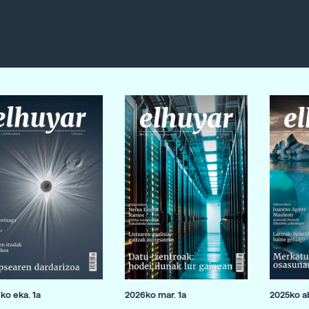
ko eka. 1a
2026ko mar. 1a
2025ko ab