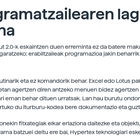
ramatzailearen lag
na
ut 2.0-k eskaintzen duen erreminta ez da batere mak
garatzeko; erabiltzaileak programazioa jakin beharrik 
rutinarik eta ez komandorik behar. Excel edo Lotus p
ietan agertzen diren antzeko menuen bidez agertzen 
eari eman behar dituen urratsak. Lan hau burutu ondor
rtuko du iturburu-kodea bere dokumentazio eta guzti
onekin fitxategiak elkar erlaziona daitezke eta objek
ama batzuei deitu ere bai, Hypertex teknologiari eske