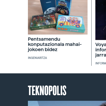
Pentsamendu
konputazionala mahai-
Voya
jokoen bidez
info
jarr
INGENIARITZA
INFORM
TEKNOPOLIS