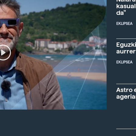
kasual
da"
EKLIPSEA
Eguzki
aurre
EKLIPSEA
Astro 
ageria