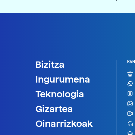
Bizitza
KAN
Ingurumena
Teknologia
Gizartea
Oinarrizkoak