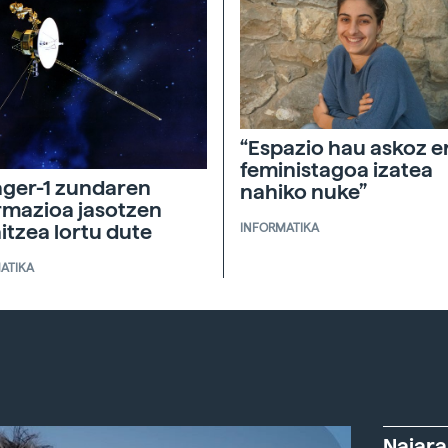
“Espazio hau askoz e
feministagoa izatea
ger-1 zundaren
nahiko nuke”
rmazioa jasotzen
aitzea lortu dute
INFORMATIKA
ATIKA
Naiara