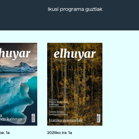
Ikusi programa guztiak
e. 1a
2025ko ira. 1a