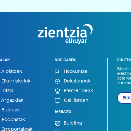
ALAK
NOR GAREN
BULETI
Bidali 
Albisteak
Hezkuntza
elektro
astero
Elkarrizketak
Dekalogoak
zure s
Iritzia
Efemerideak
Bida
Argazkiak
Gai librean
Bideoak
JARRAITU
Podcastak
Buletina
Erreportajeak