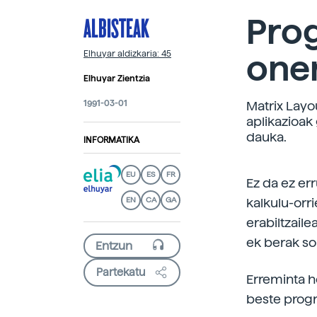
ALBISTEAK
Prog
one
Elhuyar aldizkaria: 45
Elhuyar Zientzia
1991-03-01
Matrix Layo
aplikazioak 
dauka.
INFORMATIKA
EU
ES
FR
Ez da ez er
EN
CA
GA
kalkulu-orr
erabiltzail
ek berak so
Partekatu
Erreminta h
beste progr