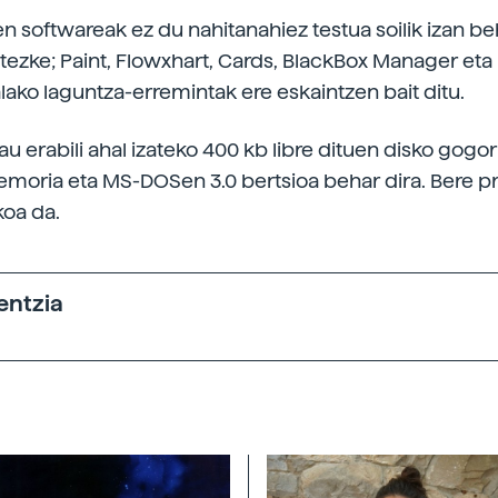
n softwareak ez du nahitanahiez testua soilik izan beh
itezke; Paint, Flowxhart, Cards, BlackBox Manager eta
ako laguntza-erremintak ere eskaintzen bait ditu.
u erabili ahal izateko 400 kb libre dituen disko gogor
oria eta MS-DOSen 3.0 bertsioa behar dira. Bere p
koa da.
entzia