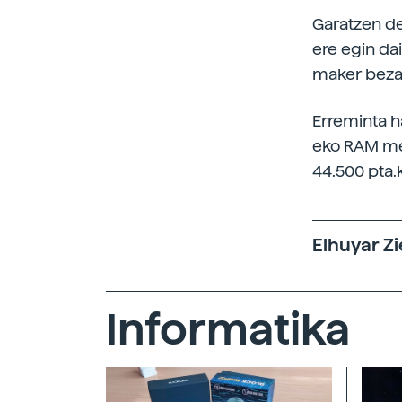
Garatzen de
ere egin da
maker bezal
Erreminta ha
eko RAM mem
44.500 pta.
Elhuyar Zi
Informatika