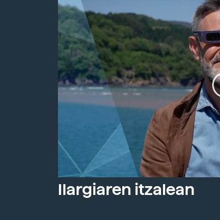
Ilargiaren itzalean