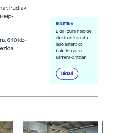
ar. Irudiak
 Help-
BULETINA
Bidali zure helbide
elektronikoa eta
ra, 640 kb-
jaso asteroko
rezioa
buletina zure
sarrera-ontzian
Bidali