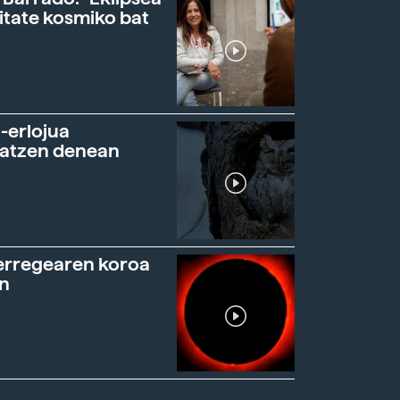
itate kosmiko bat
-erlojua
ratzen denean
erregearen koroa
n