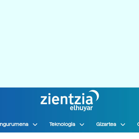
Ingurumena
Teknologia
Gizartea