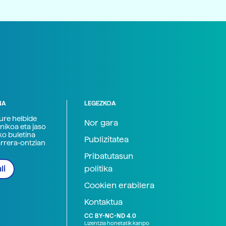
NA
LEGEZKOA
zure helbide
Nor gara
nikoa eta jaso
ko buletina
Publizitatea
arrera-ontzian
Pribatutasun
politika
li
Cookien erabilera
Kontaktua
CC BY-NC-ND 4.0
Lizentzia honetatik kanpo