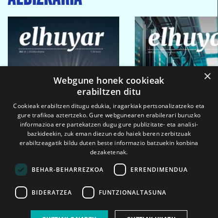
×
Webgune honek cookieak
erabiltzen ditu
Cookieak erabiltzen ditugu edukia, iragarkiak pertsonalizatzeko eta
gure trafikoa aztertzeko. Gure webgunearen erabilerari buruzko
informazioa ere partekatzen dugu gure publizitate- eta analisi-
bazkideekin, zuk eman diezun edo haiek beren zerbitzuak
erabiltzeagatik bildu duten beste informazio batzuekin konbina
dezaketenak.
BEHAR-BEHARREZKOA
ERRENDIMENDUA
BIDERATZEA
FUNTZIONALTASUNA
2026ko eka. 1a
2026ko mar. 1a