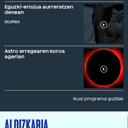
Eguzki-erlojua aurreratzen
denean
EKLIPSEA
Astro erregearen koroa
agerian
Ikusi programa guztiak
ALDIZKARIA