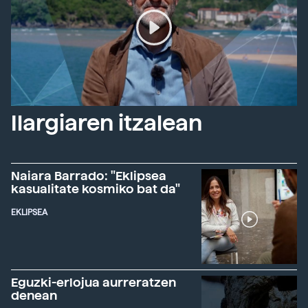
Ilargiaren itzalean
Naiara Barrado: "Eklipsea
kasualitate kosmiko bat da"
EKLIPSEA
Eguzki-erlojua aurreratzen
denean