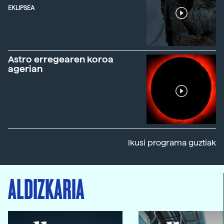
EKLIPSEA
Astro erregearen koroa
agerian
Ikusi programa guztiak
ALDIZKARIA