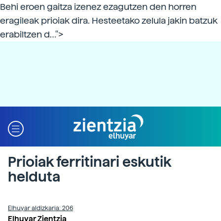
Behi eroen gaitza izenez ezagutzen den horren
eragileak prioiak dira. Hesteetako zelula jakin batzuk
erabiltzen d…">
Prioiak ferritinari eskutik
helduta
Elhuyar aldizkaria: 206
Elhuyar Zientzia