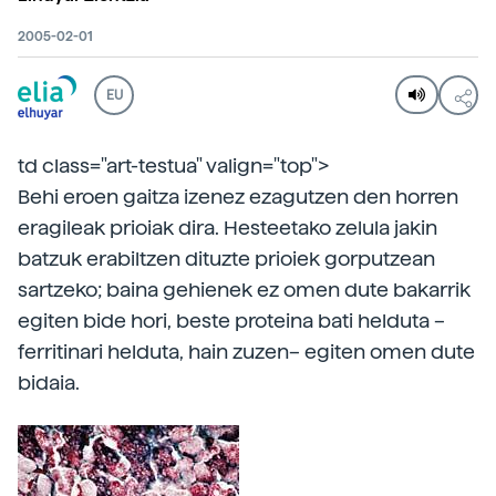
2005-02-01
EU
td class="art-testua" valign="top">
Behi eroen gaitza izenez ezagutzen den horren
eragileak prioiak dira. Hesteetako zelula jakin
batzuk erabiltzen dituzte prioiek gorputzean
sartzeko; baina gehienek ez omen dute bakarrik
egiten bide hori, beste proteina bati helduta –
ferritinari helduta, hain zuzen– egiten omen dute
bidaia.