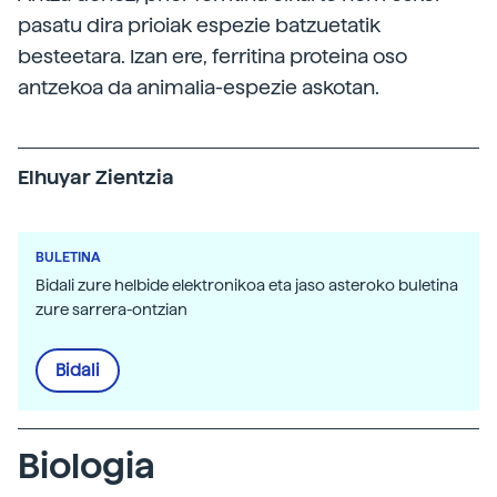
pasatu dira prioiak espezie batzuetatik
besteetara. Izan ere, ferritina proteina oso
antzekoa da animalia-espezie askotan.
Elhuyar Zientzia
BULETINA
Bidali zure helbide elektronikoa eta jaso asteroko buletina
zure sarrera-ontzian
Bidali
Biologia