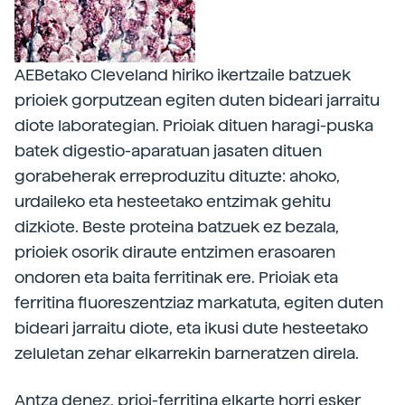
AEBetako Cleveland hiriko ikertzaile batzuek
prioiek gorputzean egiten duten bideari jarraitu
diote laborategian. Prioiak dituen haragi-puska
batek digestio-aparatuan jasaten dituen
gorabeherak erreproduzitu dituzte: ahoko,
urdaileko eta hesteetako entzimak gehitu
dizkiote. Beste proteina batzuek ez bezala,
prioiek osorik diraute entzimen erasoaren
ondoren eta baita ferritinak ere. Prioiak eta
ferritina fluoreszentziaz markatuta, egiten duten
bideari jarraitu diote, eta ikusi dute hesteetako
zeluletan zehar elkarrekin barneratzen direla.
Antza denez, prioi-ferritina elkarte horri esker