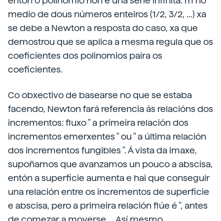
entón o polinomio non é una serie infinita. m no
medio de dous números enteiros (1/2, 3/2, ...) xa
se debe a Newton a resposta do caso, xa que
demostrou que se aplica a mesma regula que os
coeficientes dos polinomios paira os
coeficientes.
Co obxectivo de basearse no que se estaba
facendo, Newton fará referencia ás relacións dos
incrementos: fluxo " a primeira relación dos
incrementos emerxentes " ou " a última relación
dos incrementos fungibles ". Á vista da imaxe,
supoñamos que avanzamos un pouco a abscisa,
entón a superficie aumenta e hai que conseguir
una relación entre os incrementos de superficie
e abscisa, pero a primeira relación flúe é ", antes
de comezar a moverse ... Así mesmo,