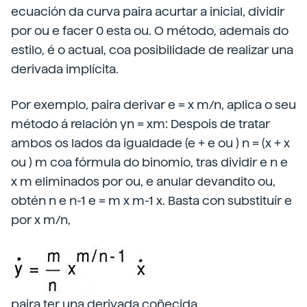
ecuación da curva paira acurtar a inicial, dividir
por ou e facer 0 esta ou. O método, ademais do
estilo, é o actual, coa posibilidade de realizar una
derivada implícita.
Por exemplo, paira derivar e = x m/n, aplica o seu
método á relación yn = xm: Despois de tratar
ambos os lados da igualdade (e + e ou ) n = (x + x
ou ) m coa fórmula do binomio, tras dividir e n e
x m eliminados por ou, e anular devandito ou,
obtén n e n-1 e = m x m-1 x. Basta con substituír e
por x m/n,
paira ter una derivada coñecida.