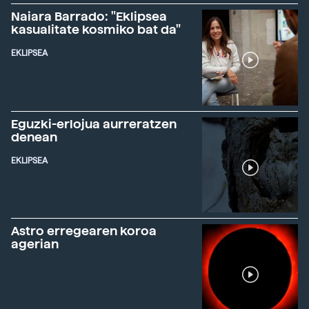
Naiara Barrado: "Eklipsea
kasualitate kosmiko bat da"
EKLIPSEA
Eguzki-erlojua aurreratzen
denean
EKLIPSEA
Astro erregearen koroa
agerian