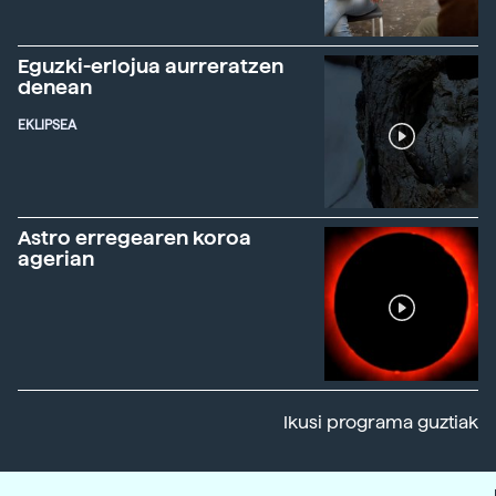
Eguzki-erlojua aurreratzen
denean
EKLIPSEA
Astro erregearen koroa
agerian
Ikusi programa guztiak