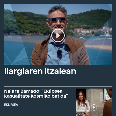
Ilargiaren itzalean
Naiara Barrado: "Eklipsea
kasualitate kosmiko bat da"
EKLIPSEA