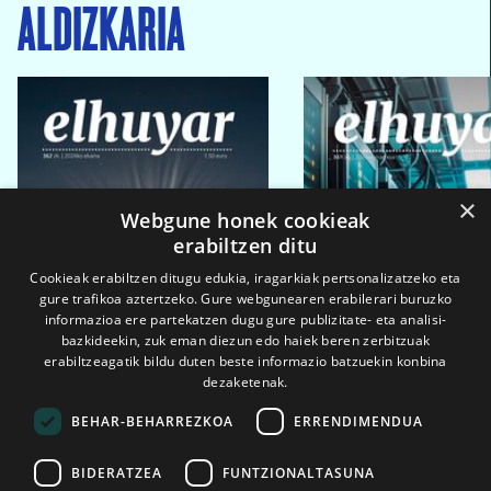
ALDIZKARIA
×
Webgune honek cookieak
erabiltzen ditu
Cookieak erabiltzen ditugu edukia, iragarkiak pertsonalizatzeko eta
gure trafikoa aztertzeko. Gure webgunearen erabilerari buruzko
informazioa ere partekatzen dugu gure publizitate- eta analisi-
bazkideekin, zuk eman diezun edo haiek beren zerbitzuak
erabiltzeagatik bildu duten beste informazio batzuekin konbina
dezaketenak.
BEHAR-BEHARREZKOA
ERRENDIMENDUA
BIDERATZEA
FUNTZIONALTASUNA
2026ko eka. 1a
2026ko mar. 1a