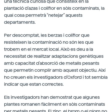
una tècnica curiosa que consisteix en la
plantació d'azas i coliflor en sòls contaminats, la
qual cosa permetrà “netejar” aquests
departaments.
Per descomptat, les berzas i coliflor que
resisteixen la contaminació no són les que
trobem en el mercat local. Això es deu a la
necessitat de realitzar adaptacions genètiques
amb capacitat d'absorció de metalls pesants
que permetin complir amb aquest objectiu. Així
ho creuen els investigadors d'Oxford i tot sembla
indicar que estan correctes.
Els investigadors han demostrat que algunes
plantes romanen fàcilment en sòls contaminats
per metalls pesants. El zinc, el brom o el plom no