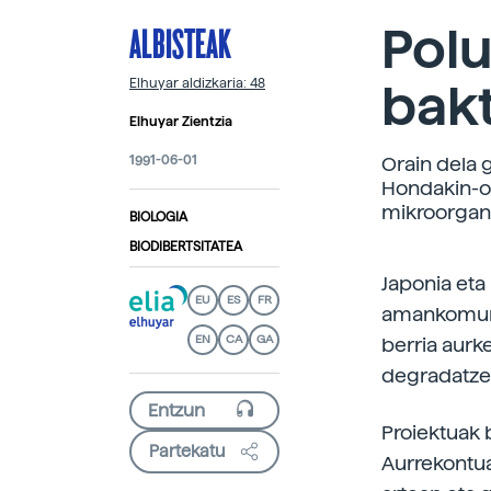
ALBISTEAK
Pol
bak
Elhuyar aldizkaria: 48
Elhuyar Zientzia
1991-06-01
Orain dela 
Hondakin-ol
mikroorgani
BIOLOGIA
BIODIBERTSITATEA
Japonia eta
EU
ES
FR
amankomunak
EN
CA
GA
berria aurk
degradatzen
Proiektuak b
Partekatu
Aurrekontua