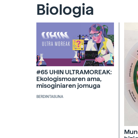
Biologia
#65 UHIN ULTRAMOREAK:
Ekologismoaren ama,
misoginiaren jomuga
BERDINTASUNA
Mun