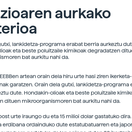
uzioaren aurkako
terioa
gutxi, lankidetza-programa erabat berria aurkeztu dut
ioak eta beste poluitzaile kimikoak degradatzen dit
smoren bat aurkitu nahi da.
 EEBBen artean orain dela hiru urte hasi ziren ikerke
 garatzen. Orain dela gutxi, lankidetza-programa 
eztu dute. Hondakin-olioak eta beste poluitzaile kimi
 dituen mikroorganismoren bat aurkitu nahi da.
ost urte iraungo du eta 15 milioi dolar gastatuko dira.
 erdibana ordainduko dute estatubatuarren eta japo