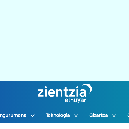
Ingurumena
Teknologia
Gizartea