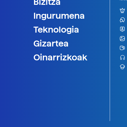
Bizitza
Ingurumena
Teknologia
Gizartea
Oinarrizkoak