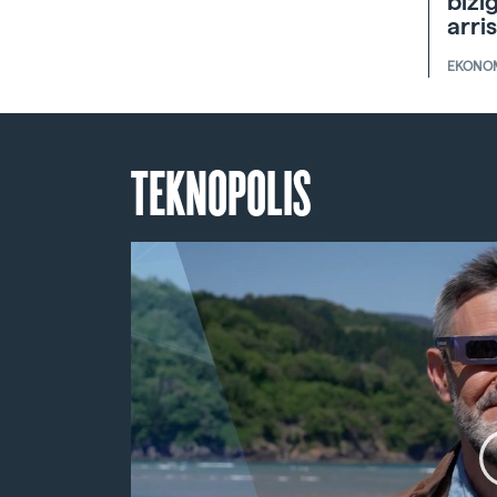
bizi
arri
EKONO
TEKNOPOLIS