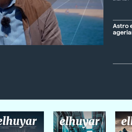
Astro 
ageria