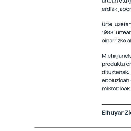
artean eta 
erdiak japo
Urte luzetan
1988. urtea
oinarrizko 
Michiganeko
produktu or
dituztenak.
eboluzioan 
mikrobioak s
Elhuyar Zi