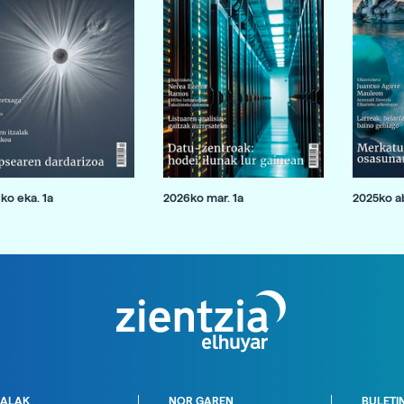
ko eka. 1a
2026ko mar. 1a
2025ko ab
ALAK
NOR GAREN
BULETI