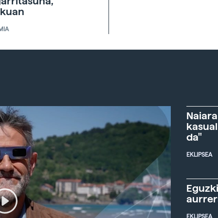
garritasuna,
skuan
MIA
Naiara
kasual
da"
EKLIPSEA
Eguzki
aurre
EKLIPSEA