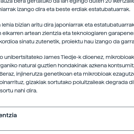
gauza bera gertatuko da lan egingo duten 20 ikertzaile
niarrak izango dira eta beste erdiak estatubatuarrak.
 lehia bizian aritu dira japoniarrak eta estatubatuarrak
n elkarren artean zientzia eta teknologiaren garapen
akordioa sinatu zutenetik, proiektu hau izango da garr
 unibertsitateko James Tiedje-k dioenez, mikrobioak
ganiko natural guztien hondakinak azkena kontsumi
 Beraz, injinerutza genetikoan eta mikrobioak ezagut
oinarrituz, gizakiak sortutako poluitzaileak degrada d
ortu nahi dira.
entzia