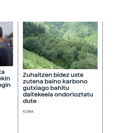
ta
Zuhaitzen bidez uste
ekin
zutena baino karbono
egin
gutxiago bahitu
daitekeela ondorioztatu
dute
KLIMA