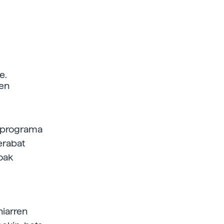
e.
uen
ta-programa
erabat
koak
niarren