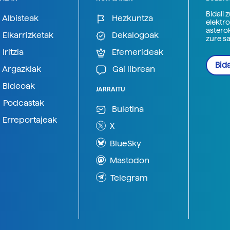
Bidali 
Albisteak
Hezkuntza
elektro
astero
Elkarrizketak
Dekalogoak
zure s
Iritzia
Efemerideak
Bida
Argazkiak
Gai librean
Bideoak
JARRAITU
Podcastak
Buletina
Erreportajeak
X
BlueSky
Mastodon
Telegram