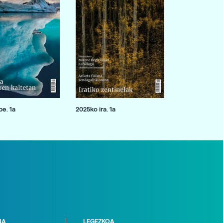
e. 1a
2025ko ira. 1a
NA
LEGEZKOA