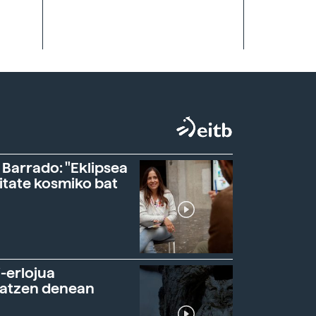
 Barrado: "Eklipsea
itate kosmiko bat
-erlojua
ratzen denean