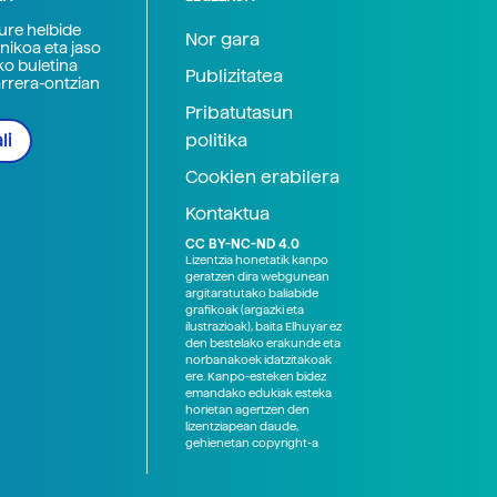
zure helbide
Nor gara
nikoa eta jaso
ko buletina
Publizitatea
arrera-ontzian
Pribatutasun
politika
li
Cookien erabilera
Kontaktua
CC BY-NC-ND 4.0
Lizentzia honetatik kanpo
geratzen dira webgunean
argitaratutako baliabide
grafikoak (argazki eta
ilustrazioak), baita Elhuyar ez
den bestelako erakunde eta
norbanakoek idatzitakoak
ere. Kanpo-esteken bidez
emandako edukiak esteka
horietan agertzen den
lizentziapean daude,
gehienetan copyright-a