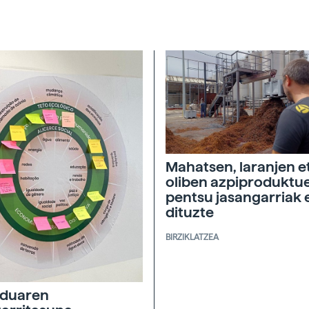
Mahatsen, laranjen e
oliben azpiproduktu
pentsu jasangarriak 
dituzte
BIRZIKLATZEA
duaren