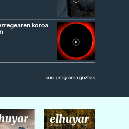
erregearen koroa
n
Ikusi programa guztiak