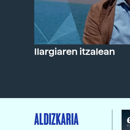
Ilargiaren itzalean
ALDIZKARIA