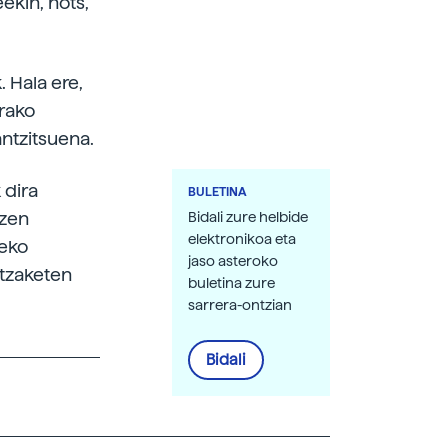
ekin, hots,
. Hala ere,
erako
antzitsuena.
 dira
BULETINA
tzen
Bidali zure helbide
elektronikoa eta
zeko
jaso asteroko
itzaketen
buletina zure
sarrera-ontzian
Bidali