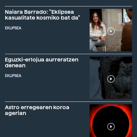
Naiara Barrado: "Eklipsea
kasualitate kosmiko bat da"
EKLIPSEA
Eguzki-erlojua aurreratzen
denean
EKLIPSEA
Astro erregearen koroa
agerian