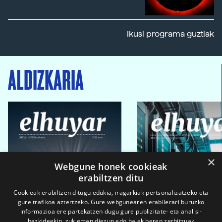
Ikusi programa guztiak
ALDIZKARIA
×
Webgune honek cookieak
erabiltzen ditu
Cookieak erabiltzen ditugu edukia, iragarkiak pertsonalizatzeko eta
gure trafikoa aztertzeko. Gure webgunearen erabilerari buruzko
informazioa ere partekatzen dugu gure publizitate- eta analisi-
bazkideekin, zuk eman diezun edo haiek beren zerbitzuak