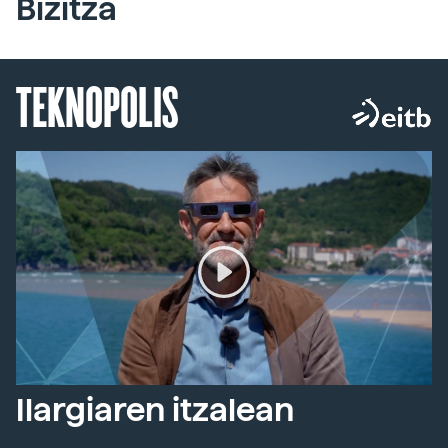
Bizitza
TEKNOPOLIS
Ilargiaren itzalean