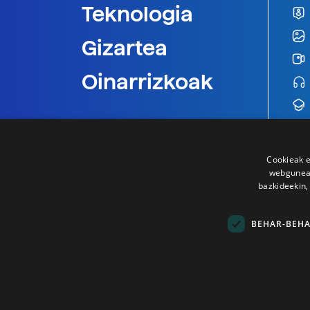
Teknologia
Gizartea
Oinarrizkoak
Cookieak e
webgunear
bazkideekin,
BEHAR-BEH