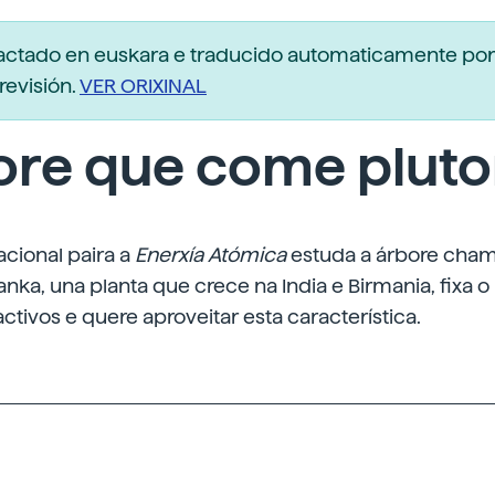
dactado en euskara e traducido automaticamente po
revisión.
VER ORIXINAL
ore que come pluto
acional paira a
Enerxía
Atómica
estuda a árbore cha
anka, una planta que crece na India e Birmania, fixa o
ctivos e quere aproveitar esta característica.