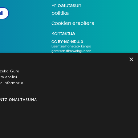
Pribatutasun
politika
li
Cookien erabilera
Kontaktua
CC BY-NC-ND 4.0
Lizentzia honetatik kanpo
geratzen dira webgunean
argitaratutako baliabide
×
grafikoak (argazki eta
ilustrazioak), baita Elhuyar ez
den bestelako erakunde eta
tzeko. Gure
norbanakoek idatzitakoak
a analisi-
ere. Kanpo-esteken bidez
te informazio
emandako edukiak esteka
horietan agertzen den
lizentziapean daude,
gehienetan copyright-a
NTZIONALTASUNA