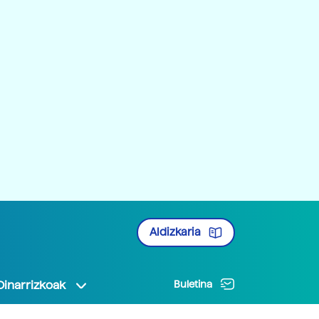
Aldizkaria
Oinarrizkoak
Buletina