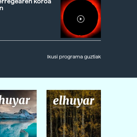
erregearen koroa
n
Ikusi programa guztiak