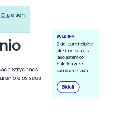
r
Elia
e sen
BULETINA
nio
Bidali zure helbide
elektronikoa eta
jaso asteroko
buletina zure
mada Strychnos
sarrera-ontzian
 uranio e os seus
Bidali