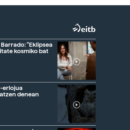
 Barrado: "Eklipsea
itate kosmiko bat
-erlojua
ratzen denean