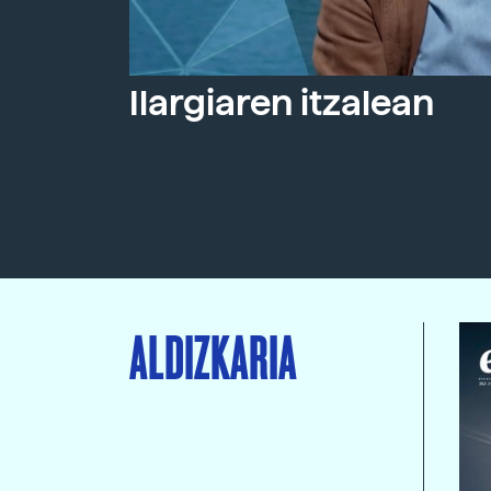
Ilargiaren itzalean
ALDIZKARIA