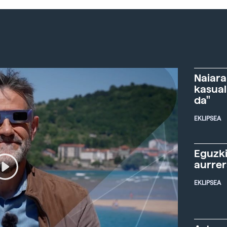
Naiara
kasual
da"
EKLIPSEA
Eguzki
aurre
EKLIPSEA