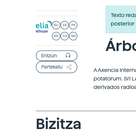
Texto re
posterior 
EU
ES
FR
EN
CA
GA
Árb
Partekatu
A Axencia Intern
potatorum. Sri L
derivados radioa
Bizitza