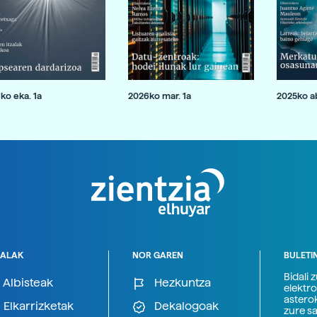
ko eka. 1a
2026ko mar. 1a
2025ko ab
ALAK
NOR GAREN
BULETI
Bidali 
Albisteak
Hezkuntza
elektro
astero
Elkarrizketak
Dekalogoak
zure s