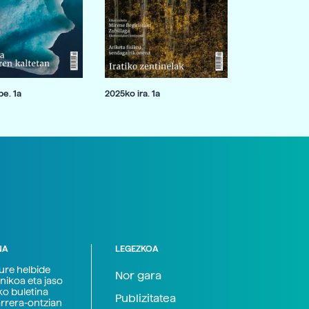
e. 1a
2025ko ira. 1a
NA
LEGEZKOA
zure helbide
Nor gara
nikoa eta jaso
ko buletina
Publizitatea
arrera-ontzian