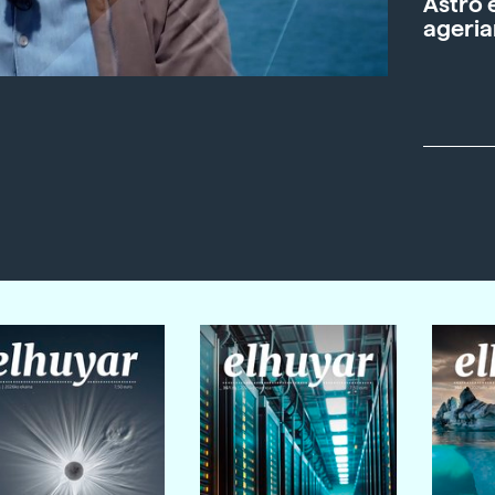
Astro 
ageria