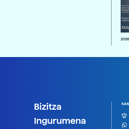
2026
Bizitza
KAN
Ingurumena