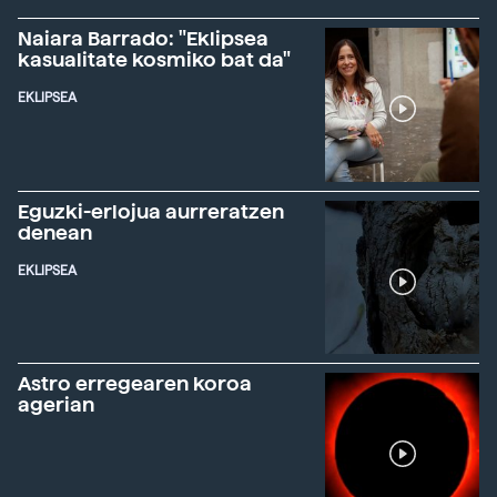
Naiara Barrado: "Eklipsea
kasualitate kosmiko bat da"
EKLIPSEA
Eguzki-erlojua aurreratzen
denean
EKLIPSEA
Astro erregearen koroa
agerian