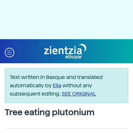
Text written in Basque and translated
automatically by
Elia
without any
subsequent editing.
SEE ORIGINAL
Tree eating plutonium