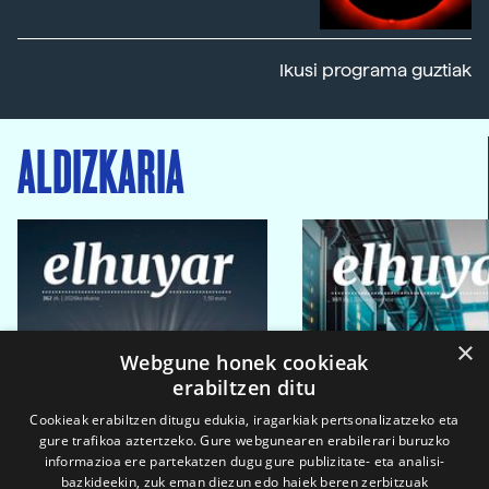
Ikusi programa guztiak
ALDIZKARIA
×
Webgune honek cookieak
erabiltzen ditu
Cookieak erabiltzen ditugu edukia, iragarkiak pertsonalizatzeko eta
gure trafikoa aztertzeko. Gure webgunearen erabilerari buruzko
informazioa ere partekatzen dugu gure publizitate- eta analisi-
bazkideekin, zuk eman diezun edo haiek beren zerbitzuak