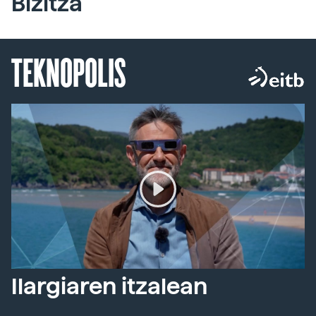
Bizitza
TEKNOPOLIS
Ilargiaren itzalean