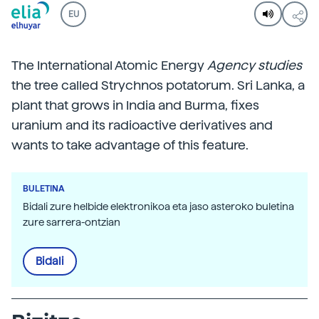
EU
The International Atomic Energy
Agency
studies
the tree called Strychnos potatorum. Sri Lanka, a
plant that grows in India and Burma, fixes
uranium and its radioactive derivatives and
wants to take advantage of this feature.
BULETINA
Bidali zure helbide elektronikoa eta jaso asteroko buletina
zure sarrera-ontzian
Bidali