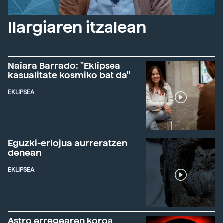
Ilargiaren itzalean
Naiara Barrado: "Eklipsea
kasualitate kosmiko bat da"
EKLIPSEA
Eguzki-erlojua aurreratzen
denean
EKLIPSEA
Astro erregearen koroa