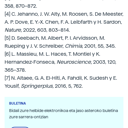
358, 870–872.
[4] C. Jehanno, J. W. Alty, M. Roosen, S. De Meester,
A. P. Dove, E. Y.-X. Chen, F. A. Leibfarth y H. Sardon,
Nature,
2022, 603, 803–814.
[5] D. Seebach, M. Albert, P. I. Arvidsson, M.
Rueping y J. V. Schreiber,
Chimia,
2001, 55, 345.
[6] L. Massieu, M. L. Haces, T. Montiel y K.
Hernandez-Fonseca,
Neuroscience,
2003, 120,
365–378.
[7] N. Altaee, G. A. El-Hiti, A. Fahdil, K. Sudesh y E.
Yousif,
Springerplus,
2016, 5, 762.
BULETINA
Bidali zure helbide elektronikoa eta jaso asteroko buletina
zure sarrera-ontzian