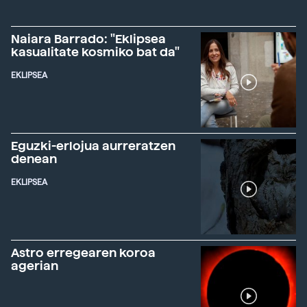
Naiara Barrado: "Eklipsea
kasualitate kosmiko bat da"
EKLIPSEA
Eguzki-erlojua aurreratzen
denean
EKLIPSEA
Astro erregearen koroa
agerian