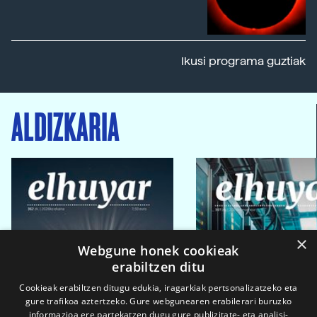
Ikusi programa guztiak
ALDIZKARIA
×
Webgune honek cookieak
erabiltzen ditu
Cookieak erabiltzen ditugu edukia, iragarkiak pertsonalizatzeko eta
gure trafikoa aztertzeko. Gure webgunearen erabilerari buruzko
informazioa ere partekatzen dugu gure publizitate- eta analisi-