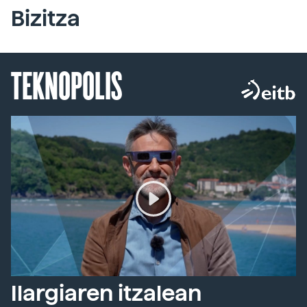
Bizitza
TEKNOPOLIS
Ilargiaren itzalean