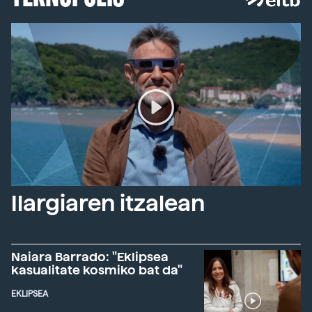
Ilargiaren itzalean
Naiara Barrado: "Eklipsea
kasualitate kosmiko bat da"
EKLIPSEA