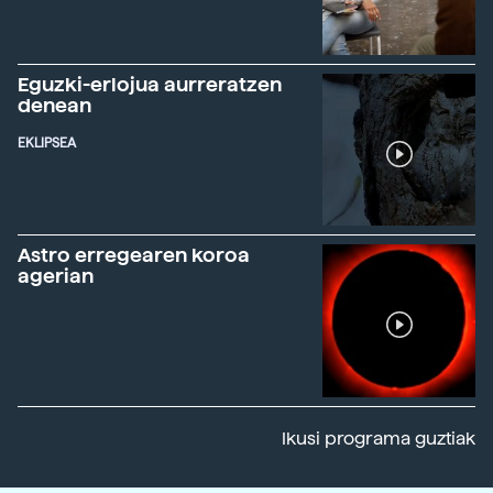
Eguzki-erlojua aurreratzen
denean
EKLIPSEA
Astro erregearen koroa
agerian
Ikusi programa guztiak