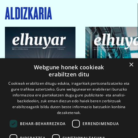
ALDIZKARIA
×
Webgune honek cookieak
erabiltzen ditu
Cookieak erabiltzen ditugu edukia, iragarkiak pertsonalizatzeko eta
gure trafikoa aztertzeko. Gure webgunearen erabilerari buruzko
informazioa ere partekatzen dugu gure publizitate- eta analisi-
bazkideekin, zuk eman diezun edo haiek beren zerbitzuak
erabiltzeagatik bildu duten beste informazio batzuekin konbina
dezaketenak.
BEHAR-BEHARREZKOA
ERRENDIMENDUA