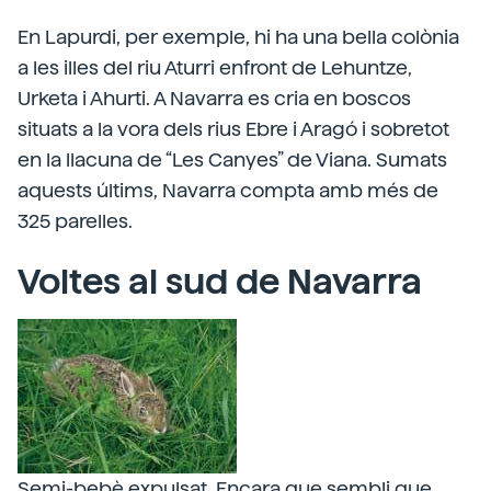
En Lapurdi, per exemple, hi ha una bella colònia
a les illes del riu Aturri enfront de Lehuntze,
Urketa i Ahurti. A Navarra es cria en boscos
situats a la vora dels rius Ebre i Aragó i sobretot
en la llacuna de “Les Canyes” de Viana. Sumats
aquests últims, Navarra compta amb més de
325 parelles.
Voltes al sud de Navarra
Semi-bebè expulsat. Encara que sembli que