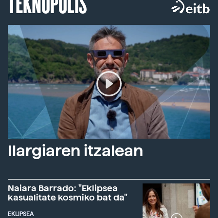
TEKNOPOLIS
Ilargiaren itzalean
Naiara Barrado: "Eklipsea
kasualitate kosmiko bat da"
EKLIPSEA