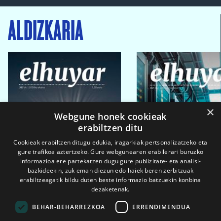
ALDIZKARIA
×
Webgune honek cookieak
erabiltzen ditu
Cookieak erabiltzen ditugu edukia, iragarkiak pertsonalizatzeko eta
gure trafikoa aztertzeko. Gure webgunearen erabilerari buruzko
informazioa ere partekatzen dugu gure publizitate- eta analisi-
bazkideekin, zuk eman diezun edo haiek beren zerbitzuak
erabiltzeagatik bildu duten beste informazio batzuekin konbina
dezaketenak.
BEHAR-BEHARREZKOA
ERRENDIMENDUA