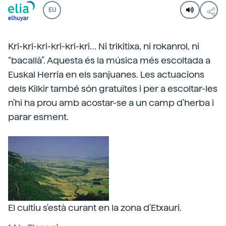
EU
Kri-kri-kri-kri-kri-kri… Ni trikitixa, ni rokanrol, ni
“bacallà”. Aquesta és la música més escoltada a
Euskal Herria en els sanjuanes. Les actuacions
dels Kilkir també són gratuïtes i per a escoltar-les
n'hi ha prou amb acostar-se a un camp d'herba i
parar esment.
El cultiu s'està curant en la zona d'Etxauri.