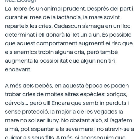
La llebre és un animal prudent. Després del part i
durant el mes de la lactància, la mare sovint
reparteix les cries. Cadascun s'amaga en un lloc
determinat i ell donarà la llet un a un. És possible
que aquest comportament augmenti el risc que
els enemics trobin alguna cria, però també
augmenta la possibilitat que algun nen tiri
endavant.
A més dels bebès, en aquesta època es poden
trobar cries de moltes altres espècies: xoriços,
cérvols... però ull! Encara que semblin perduts i
sense protecció, la majoria de les vegades la
mare no sol ser lluny. No obstant això, si l'agafem
a mà, pot espantar a la seva mare i no atrevir-se a
cuidar als seus fills. A més, si aconseguim que