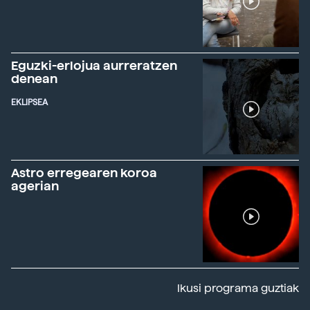
Eguzki-erlojua aurreratzen
denean
EKLIPSEA
Astro erregearen koroa
agerian
Ikusi programa guztiak