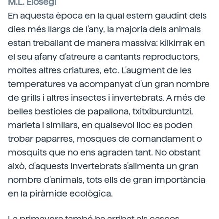
M.L. Elosegi
En aquesta època en la qual estem gaudint dels
dies més llargs de l'any, la majoria dels animals
estan treballant de manera massiva: kilkirrak en
el seu afany d'atreure a cantants reproductors,
moltes altres criatures, etc. L'augment de les
temperatures va acompanyat d'un gran nombre
de grills i altres insectes i invertebrats. A més de
belles bestioles de papallona, txitxiburduntzi,
marieta i similars, en qualsevol lloc es poden
trobar paparres, mosques de comandament o
mosquits que no ens agraden tant. No obstant
això, d'aquests invertebrats s'alimenta un gran
nombre d'animals, tots ells de gran importància
en la piràmide ecològica.
La primavera també ha arribat als cascos