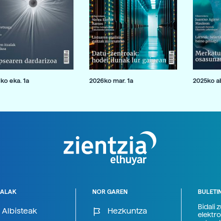
ko eka. 1a
2026ko mar. 1a
2025ko ab
ALAK
NOR GAREN
BULETI
Bidali 
Albisteak
Hezkuntza
elektro