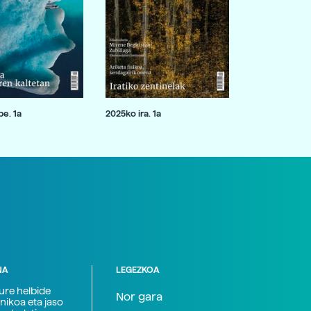
e. 1a
2025ko ira. 1a
NA
LEGEZKOA
zure helbide
Nor gara
nikoa eta jaso