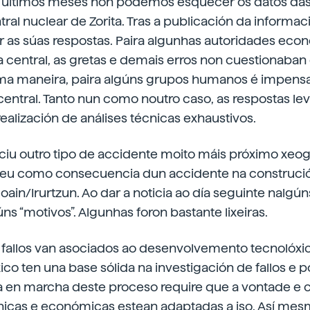
s últimos meses non podemos esquecer os datos das
ral nuclear de Zorita. Tras a publicación da informa
 as súas respostas. Paira algunhas autoridades eco
 central, as gretas e demais erros non cuestionaban 
ma maneira, paira algúns grupos humanos é impensa
central. Tanto nun como noutro caso, as respostas le
realización de análises técnicas exhaustivos.
iu outro tipo de accidente moito máis próximo xeo
eceu como consecuencia dun accidente na construci
ain/Irurtzun. Ao dar a noticia ao día seguinte nalgún
s “motivos”. Algunhas foron bastante lixeiras.
 fallos van asociados ao desenvolvemento tecnolóxic
co ten una base sólida na investigación de fallos e p
ta en marcha deste proceso require que a vontade e
nicas e económicas estean adaptadas a iso. Así me