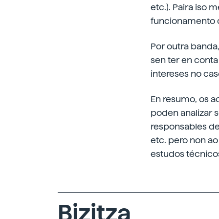
etc.). Paira iso
funcionamento 
Por outra banda,
sen ter en conta
intereses no caso
En resumo, os ac
poden analizar s
responsables de
etc. pero non ao
estudos técnicos
Bizitza