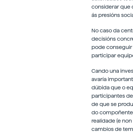
considerar que 
ás presións soc
No caso da cent
decisións concre
pode conseguir a
participar equip
Cando una inve
avaría importan
dúbida que o equ
participantes d
de que se produz
do compoñente, 
realidade (e non
cambios de tempe