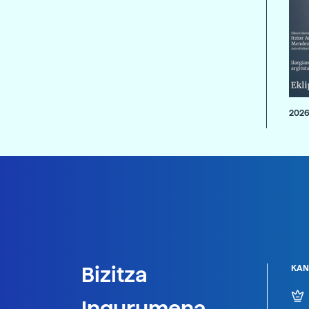
2026
Bizitza
KAN
Ingurumena