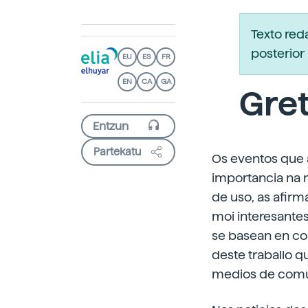
Texto re
posterior 
EU
ES
FR
EN
CA
GA
Gret
Partekatu
Os eventos que 
importancia na 
de uso, as afir
moi interesante
se basean en co
deste traballo 
medios de comu