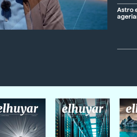
Astro 
ageria