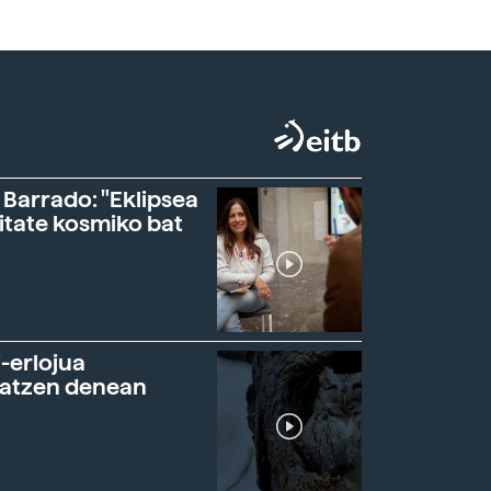
 Barrado: "Eklipsea
itate kosmiko bat
-erlojua
ratzen denean