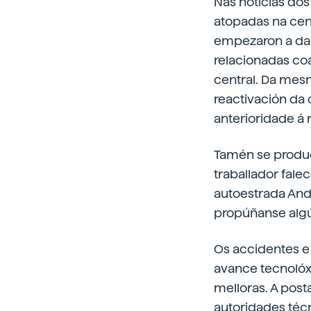
Nas noticias do
atopadas na cent
empezaron a dar
relacionadas coa
central. Da mes
reactivación da 
anterioridade á 
Tamén se produc
traballador fal
autoestrada Ando
propúñanse algún
Os accidentes e
avance tecnolóxi
melloras. A pos
autoridades téc