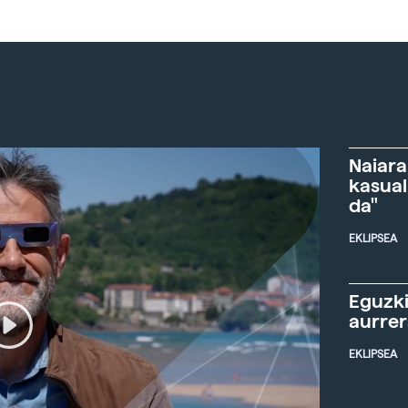
Naiara
kasual
da"
EKLIPSEA
Eguzki
aurre
EKLIPSEA