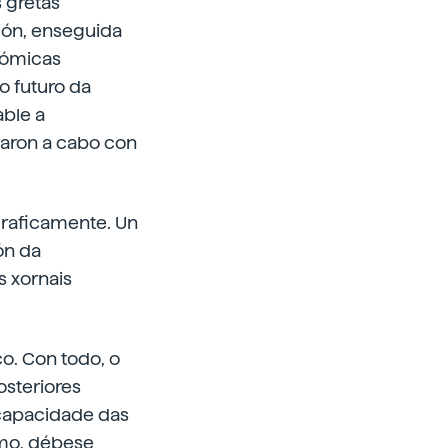
 gretas
ción, enseguida
nómicas
o futuro da
ble a
varon a cabo con
graficamente. Un
ón da
s xornais
o. Con todo, o
osteriores
 capacidade das
smo, débese