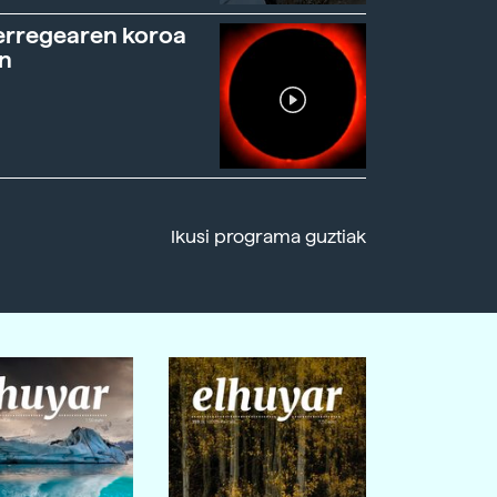
erregearen koroa
n
Ikusi programa guztiak