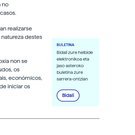
a no
casos.
an realizarse
A natureza destes
BULETINA
Bidali zure helbide
elektronikoa eta
oxía non se
jaso asteroko
udos, os
buletina zure
ais, económicos,
sarrera-ontzian
e iniciar os
Bidali