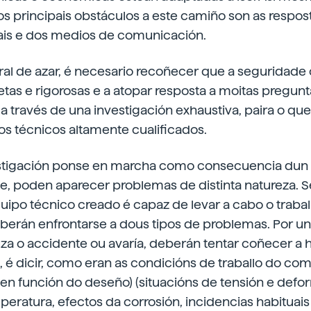
os principais obstáculos a este camiño son as respo
iais e dos medios de comunicación.
ral de azar, é necesario recoñecer que a seguridade
tas e rigorosas e a atopar resposta a moitas pregunta
 través de una investigación exhaustiva, paira o qu
os técnicos altamente cualificados.
stigación ponse en marcha como consecuencia dun 
te, poden aparecer problemas de distinta natureza. 
ipo técnico creado é capaz de levar a cabo o traball
eberán enfrontarse a dous tipos de problemas. Por u
a o accidente ou avaría, deberán tentar coñecer a hi
é dicir, como eran as condicións de traballo do co
 en función do deseño) (situacións de tensión e defo
ratura, efectos da corrosión, incidencias habituais 