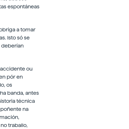
stas espontáneas
 obriga a tomar
s. Isto só se
e deberían
accidente ou
Sen pór en
o, os
nha banda, antes
storia técnica
mpoñente na
rmación,
no traballo,