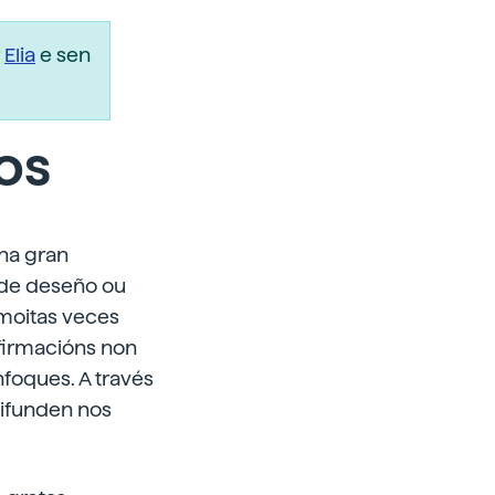
r
Elia
e sen
os
na gran
 de deseño ou
moitas veces
firmacións non
foques. A través
difunden nos