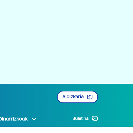
Aldizkaria
Oinarrizkoak
Buletina