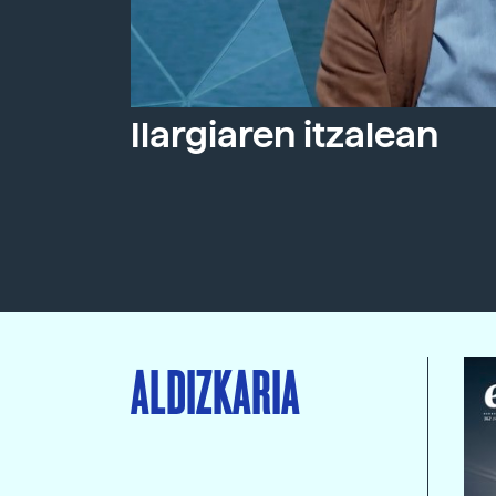
Ilargiaren itzalean
ALDIZKARIA