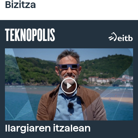
Bizitza
TEKNOPOLIS
Ilargiaren itzalean