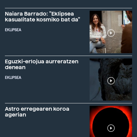
Naiara Barrado: "Eklipsea
kasualitate kosmiko bat da"
EKLIPSEA
Eguzki-erlojua aurreratzen
denean
EKLIPSEA
Astro erregearen koroa
agerian